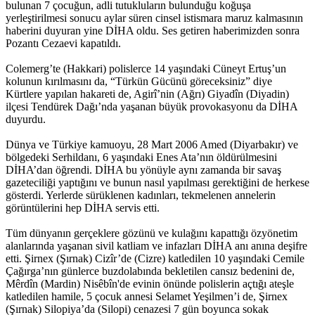
bulunan 7 çocuğun, adli tutukluların bulunduğu koğuşa
yerleştirilmesi sonucu aylar süren cinsel istismara maruz kalmasının
haberini duyuran yine DİHA oldu. Ses getiren haberimizden sonra
Pozantı Cezaevi kapatıldı.
Colemerg’te (Hakkari) polislerce 14 yaşındaki Cüneyt Ertuş’un
kolunun kırılmasını da, “Türkün Gücünü göreceksiniz” diye
Kürtlere yapılan hakareti de, Agirî’nin (Ağrı) Giyadîn (Diyadin)
ilçesi Tendürek Dağı’nda yaşanan büyük provokasyonu da DİHA
duyurdu.
Dünya ve Türkiye kamuoyu, 28 Mart 2006 Amed (Diyarbakır) ve
bölgedeki Serhildanı, 6 yaşındaki Enes Ata’nın öldürülmesini
DİHA’dan öğrendi. DİHA bu yönüyle aynı zamanda bir savaş
gazeteciliği yaptığını ve bunun nasıl yapılması gerektiğini de herkese
gösterdi. Yerlerde sürüklenen kadınları, tekmelenen annelerin
görüntülerini hep DİHA servis etti.
Tüm dünyanın gerçeklere gözünü ve kulağını kapattığı özyönetim
alanlarında yaşanan sivil katliam ve infazları DİHA anı anına deşifre
etti. Şirnex (Şırnak) Cizîr’de (Cizre) katledilen 10 yaşındaki Cemile
Çağırga’nın günlerce buzdolabında bekletilen cansız bedenini de,
Mêrdîn (Mardin) Nisêbîn'de evinin önünde polislerin açtığı ateşle
katledilen hamile, 5 çocuk annesi Selamet Yeşilmen’i de, Şirnex
(Şırnak) Silopiya’da (Silopi) cenazesi 7 gün boyunca sokak