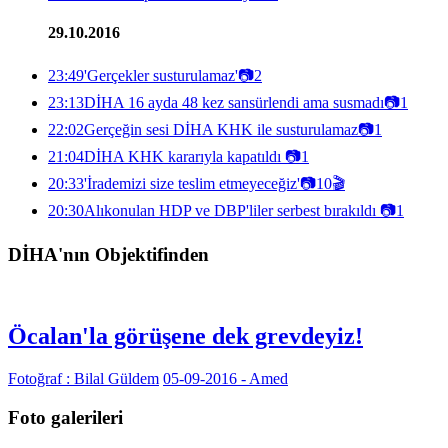
29.10.2016
23:49
'Gerçekler susturulamaz'
📷
2
23:13
DİHA 16 ayda 48 kez sansürlendi ama susmadı
📷
1
22:02
Gerçeğin sesi DİHA KHK ile susturulamaz
📷
1
21:04
DİHA KHK kararıyla kapatıldı
📷
1
20:33
'İrademizi size teslim etmeyeceğiz'
📷
10
🎬
20:30
Alıkonulan HDP ve DBP'liler serbest bırakıldı
📷
1
DİHA'nın Objektifinden
Öcalan'la görüşene dek grevdeyiz!
Fotoğraf : Bilal Güldem
05-09-2016 - Amed
Foto galerileri