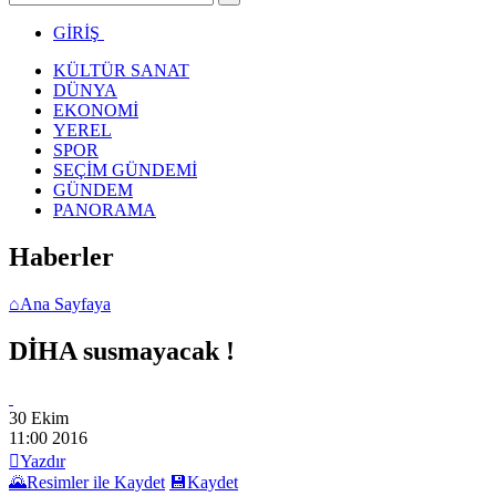
GİRİŞ
KÜLTÜR SANAT
DÜNYA
EKONOMİ
YEREL
SPOR
SEÇİM GÜNDEMİ
GÜNDEM
PANORAMA
Haberler
⌂
Ana Sayfaya
DİHA susmayacak !
30 Ekim
11:00
2016

Yazdır
🌄
Resimler ile Kaydet
💾
Kaydet