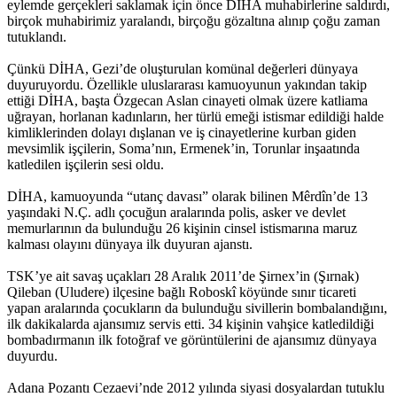
eylemde gerçekleri saklamak için önce DİHA muhabirlerine saldırdı,
birçok muhabirimiz yaralandı, birçoğu gözaltına alınıp çoğu zaman
tutuklandı.
Çünkü DİHA, Gezi’de oluşturulan komünal değerleri dünyaya
duyuruyordu. Özellikle uluslararası kamuoyunun yakından takip
ettiği DİHA, başta Özgecan Aslan cinayeti olmak üzere katliama
uğrayan, horlanan kadınların, her türlü emeği istismar edildiği halde
kimliklerinden dolayı dışlanan ve iş cinayetlerine kurban giden
mevsimlik işçilerin, Soma’nın, Ermenek’in, Torunlar inşaatında
katledilen işçilerin sesi oldu.
DİHA, kamuoyunda “utanç davası” olarak bilinen Mêrdîn’de 13
yaşındaki N.Ç. adlı çocuğun aralarında polis, asker ve devlet
memurlarının da bulunduğu 26 kişinin cinsel istismarına maruz
kalması olayını dünyaya ilk duyuran ajanstı.
TSK’ye ait savaş uçakları 28 Aralık 2011’de Şirnex’in (Şırnak)
Qileban (Uludere) ilçesine bağlı Roboskî köyünde sınır ticareti
yapan aralarında çocukların da bulunduğu sivillerin bombalandığını,
ilk dakikalarda ajansımız servis etti. 34 kişinin vahşice katledildiği
bombadırmanın ilk fotoğraf ve görüntülerini de ajansımız dünyaya
duyurdu.
Adana Pozantı Cezaevi’nde 2012 yılında siyasi dosyalardan tutuklu