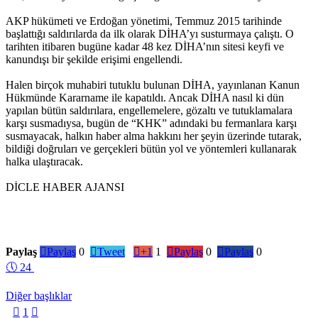
AKP hükümeti ve Erdoğan yönetimi, Temmuz 2015 tarihinde
başlattığı saldırılarda da ilk olarak DİHA’yı susturmaya çalıştı. O
tarihten itibaren bugüne kadar 48 kez DİHA’nın sitesi keyfi ve
kanundışı bir şekilde erişimi engellendi.
Halen birçok muhabiri tutuklu bulunan DİHA, yayınlanan Kanun
Hükmünde Kararname ile kapatıldı. Ancak DİHA nasıl ki dün
yapılan bütün saldırılara, engellemelere, gözaltı ve tutuklamalara
karşı susmadıysa, bugün de “KHK” adındaki bu fermanlara karşı
susmayacak, halkın haber alma hakkını her şeyin üzerinde tutarak,
bildiği doğruları ve gerçekleri bütün yol ve yöntemleri kullanarak
halka ulaştıracak.
DİCLE HABER AJANSI
Paylaş

Paylaş
0

Tweet

+1
1

Paylaş
0

Paylaş
0
🕔
24
Diğer başlıklar

1
