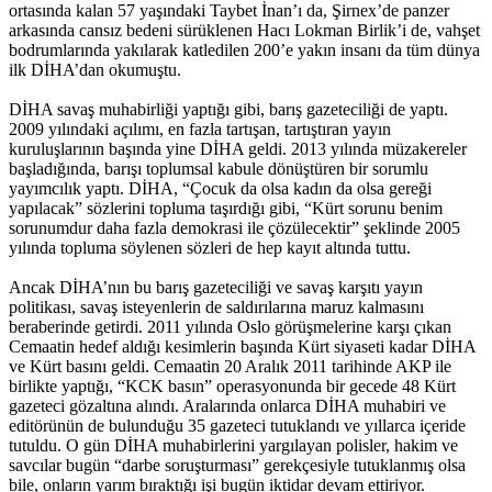
ortasında kalan 57 yaşındaki Taybet İnan’ı da, Şirnex’de panzer
arkasında cansız bedeni sürüklenen Hacı Lokman Birlik’i de, vahşet
bodrumlarında yakılarak katledilen 200’e yakın insanı da tüm dünya
ilk DİHA’dan okumuştu.
DİHA savaş muhabirliği yaptığı gibi, barış gazeteciliği de yaptı.
2009 yılındaki açılımı, en fazla tartışan, tartıştıran yayın
kuruluşlarının başında yine DİHA geldi. 2013 yılında müzakereler
başladığında, barışı toplumsal kabule dönüştüren bir sorumlu
yayımcılık yaptı. DİHA, “Çocuk da olsa kadın da olsa gereği
yapılacak” sözlerini topluma taşırdığı gibi, “Kürt sorunu benim
sorunumdur daha fazla demokrasi ile çözülecektir” şeklinde 2005
yılında topluma söylenen sözleri de hep kayıt altında tuttu.
Ancak DİHA’nın bu barış gazeteciliği ve savaş karşıtı yayın
politikası, savaş isteyenlerin de saldırılarına maruz kalmasını
beraberinde getirdi. 2011 yılında Oslo görüşmelerine karşı çıkan
Cemaatin hedef aldığı kesimlerin başında Kürt siyaseti kadar DİHA
ve Kürt basını geldi. Cemaatin 20 Aralık 2011 tarihinde AKP ile
birlikte yaptığı, “KCK basın” operasyonunda bir gecede 48 Kürt
gazeteci gözaltına alındı. Aralarında onlarca DİHA muhabiri ve
editörünün de bulunduğu 35 gazeteci tutuklandı ve yıllarca içeride
tutuldu. O gün DİHA muhabirlerini yargılayan polisler, hakim ve
savcılar bugün “darbe soruşturması” gerekçesiyle tutuklanmış olsa
bile, onların yarım bıraktığı işi bugün iktidar devam ettiriyor.