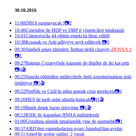
30.10.2016
11:00
DİHA susmayacak !
📷
2
10:46
Colemêrg’de HDP ve DBP il yöneticileri tutuklandı
10:41
Çukurova'da 44 eğitim emekçisi ihraç edildi
10:38
Kışanak ve Anlı adliyeye sevk edilecek
📷
1
09:30
Şüpheli asker ölümleri: İntihar değil cinayet -
DOSYA 1
📷
1
09:27
Batman Cezaevi'nde kapasite de ihlaller de iki kat arttı
📷
4
🎬
09:25
Sınırda öldürülen mültecilerle ilgili soruşturmaların üstü
örtülüyor
📷
5
🎬
09:22
Nisêbîn ve Cizîr'in adını anmak ceza gerekçesi
📷
1
09:20
HES ile tarih sular altında kalacak
📷
11
🎬
09:19
İlmek ilmek barışı örüyorlar
📷
1
🎬
08:12
KHK ile kapatılan JINHA mühürlendi
01:00
Gözaltına alındık tutuklandık yine de susmadık
📷
1
00:37
ABD'den vatandaşlarına uyarı: İstanbul'dan ayrılın
00:11
Amed'de polise saldırı: 2 yaralı