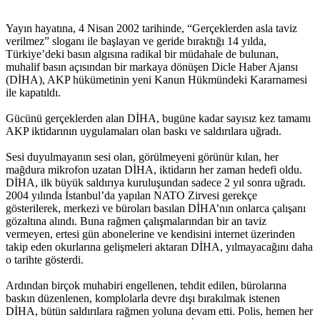
Yayın hayatına, 4 Nisan 2002 tarihinde, “Gerçeklerden asla taviz
verilmez” sloganı ile başlayan ve geride bıraktığı 14 yılda,
Türkiye’deki basın algısına radikal bir müdahale de bulunan,
muhalif basın açısından bir markaya dönüşen Dicle Haber Ajansı
(DİHA), AKP hükümetinin yeni Kanun Hükmündeki Kararnamesi
ile kapatıldı.
Gücünü gerçeklerden alan DİHA, bugüne kadar sayısız kez tamamı
AKP iktidarının uygulamaları olan baskı ve saldırılara uğradı.
Sesi duyulmayanın sesi olan, görülmeyeni görünür kılan, her
mağdura mikrofon uzatan DİHA, iktidarın her zaman hedefi oldu.
DİHA, ilk büyük saldırıya kuruluşundan sadece 2 yıl sonra uğradı.
2004 yılında İstanbul’da yapılan NATO Zirvesi gerekçe
gösterilerek, merkezi ve büroları basılan DİHA’nın onlarca çalışanı
gözaltına alındı. Buna rağmen çalışmalarından bir an taviz
vermeyen, ertesi gün abonelerine ve kendisini internet üzerinden
takip eden okurlarına gelişmeleri aktaran DİHA, yılmayacağını daha
o tarihte gösterdi.
Ardından birçok muhabiri engellenen, tehdit edilen, bürolarına
baskın düzenlenen, komplolarla devre dışı bırakılmak istenen
DİHA, bütün saldırılara rağmen yoluna devam etti. Polis, hemen her