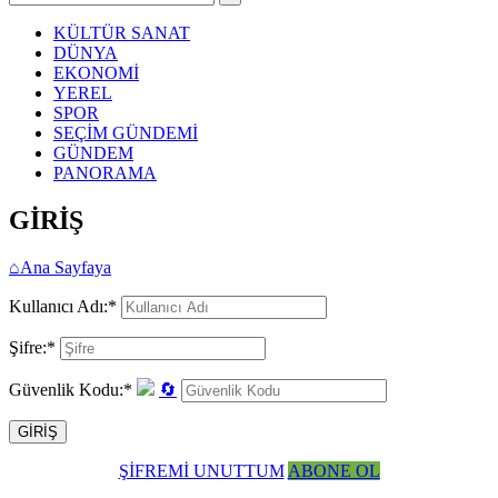
KÜLTÜR SANAT
DÜNYA
EKONOMİ
YEREL
SPOR
SEÇİM GÜNDEMİ
GÜNDEM
PANORAMA
GİRİŞ
⌂
Ana Sayfaya
Kullanıcı Adı:
*
Şifre:
*
Güvenlik Kodu:
*
🔄
ŞİFREMİ UNUTTUM
ABONE OL