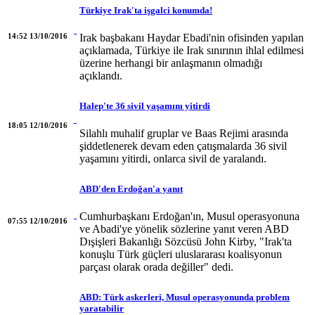
Türkiye Irak'ta işgalci konumda!
14:52 13/10/2016
Irak başbakanı Haydar Ebadi'nin ofisinden yapılan
açıklamada, Türkiye ile Irak sınırının ihlal edilmesi
üzerine herhangi bir anlaşmanın olmadığı
açıklandı.
Halep'te 36 sivil yaşamını yitirdi
18:05 12/10/2016
Silahlı muhalif gruplar ve Baas Rejimi arasında
şiddetlenerek devam eden çatışmalarda 36 sivil
yaşamını yitirdi, onlarca sivil de yaralandı.
ABD'den Erdoğan'a yanıt
Cumhurbaşkanı Erdoğan'ın, Musul operasyonuna
07:55 12/10/2016
ve Abadi'ye yönelik sözlerine yanıt veren ABD
Dışişleri Bakanlığı Sözcüsü John Kirby, "Irak'ta
konuşlu Türk güçleri uluslararası koalisyonun
parçası olarak orada değiller" dedi.
ABD: Türk askerleri, Musul operasyonunda problem
yaratabilir