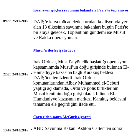
Koalisyon güçleri savunma bakanları Paris’te toplanıyor
09:58 25/10/2016
DAİŞ’e karşı mücadelede kurulan koalisyonda yer
alan 13 ülkesinin savunma bakanları bugün Paris'te
bir araya gelecek. Toplantının gündemi ise Musul
ve Rakka operasyonları.
Musul’a ilerleyiş sürüyor
Irak Ordusu, Musul’a yönelik başlattığı operasyon
kapsamınmda Musul’un doğu girişinde bulunan El-
Hamadiyye kazasına bağlı Karakuş beldesi
22:28 24/10/2016
DAİŞ’ten temizlendi. Irak Ordusu
komutanlarından Albay Muhammed el-Ceburi
yaptığı açıklamada, Ordu ve polis birliklerinin,
Musul kentinin doğu girişi olarak bilinen El-
Hamdaniyye kazasının merkezi Karakuş beldesini
tamamen ele geçirdiğini ifade etti.
Carter’den sonra McGurk ziyareti
ABD Savunma Bakanı Ashton Carter’ten sonra
13:07 24/10/2016