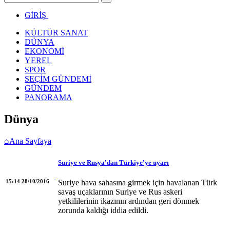
GİRİŞ
KÜLTÜR SANAT
DÜNYA
EKONOMİ
YEREL
SPOR
SEÇİM GÜNDEMİ
GÜNDEM
PANORAMA
Dünya
⌂
Ana Sayfaya
Suriye ve Rusya'dan Türkiye'ye uyarı
15:14 28/10/2016
Suriye hava sahasına girmek için havalanan Türk
savaş uçaklarının Suriye ve Rus askeri
yetkililerinin ikazının ardından geri dönmek
zorunda kaldığı iddia edildi.