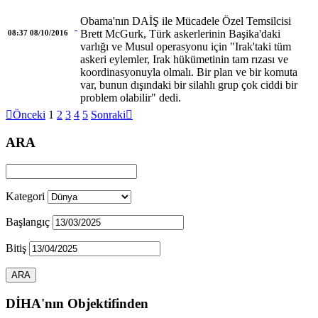
Obama'nın DAİŞ ile Mücadele Özel Temsilcisi
Brett McGurk, Türk askerlerinin Başika'daki
08:37 08/10/2016
varlığı ve Musul operasyonu için "Irak'taki tüm
askeri eylemler, Irak hükümetinin tam rızası ve
koordinasyonuyla olmalı. Bir plan ve bir komuta
var, bunun dışındaki bir silahlı grup çok ciddi bir
problem olabilir" dedi.

Önceki
1
2
3
4
5
Sonraki

ARA
Kategori
Başlangıç
Bitiş
DİHA'nın Objektifinden