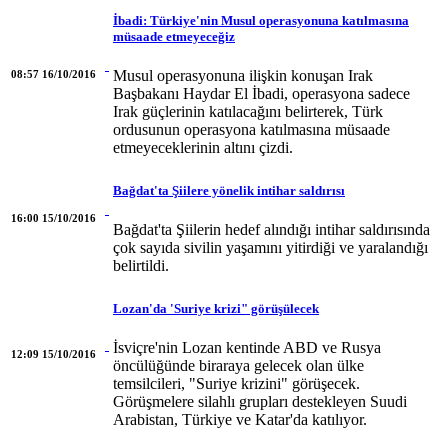
İbadi: Türkiye'nin Musul operasyonuna katılmasına
müsaade etmeyeceğiz
Musul operasyonuna ilişkin konuşan Irak
08:57 16/10/2016
Başbakanı Haydar El İbadi, operasyona sadece
Irak güçlerinin katılacağını belirterek, Türk
ordusunun operasyona katılmasına müsaade
etmeyeceklerinin altını çizdi.
Bağdat'ta Şiilere yönelik intihar saldırısı
16:00 15/10/2016
Bağdat'ta Şiilerin hedef alındığı intihar saldırısında
çok sayıda sivilin yaşamını yitirdiği ve yaralandığı
belirtildi.
Lozan'da 'Suriye krizi" görüşülecek
İsviçre'nin Lozan kentinde ABD ve Rusya
12:09 15/10/2016
öncülüğünde biraraya gelecek olan ülke
temsilcileri, "Suriye krizini" görüşecek.
Görüşmelere silahlı grupları destekleyen Suudi
Arabistan, Türkiye ve Katar'da katılıyor.