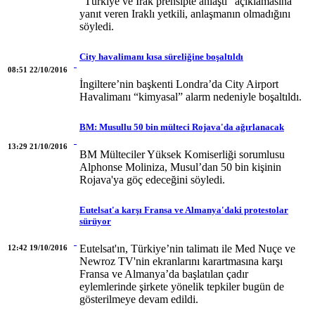
“Türkiye ve Irak prensipte anlaştı” açıklamasına
yanıt veren Iraklı yetkili, anlaşmanın olmadığını
söyledi.
City havalimanı kısa süreliğine boşaltıldı
08:51 22/10/2016
İngiltere’nin başkenti Londra’da City Airport
Havalimanı “kimyasal” alarm nedeniyle boşaltıldı.
BM: Musullu 50 bin mülteci Rojava'da ağırlanacak
13:29 21/10/2016
BM Mülteciler Yüksek Komiserliği sorumlusu
Alphonse Moliniza, Musul’dan 50 bin kişinin
Rojava'ya göç edeceğini söyledi.
Eutelsat'a karşı Fransa ve Almanya'daki protestolar
sürüyor
Eutelsat'ın, Türkiye’nin talimatı ile Med Nuçe ve
12:42 19/10/2016
Newroz TV'nin ekranlarını karartmasına karşı
Fransa ve Almanya’da başlatılan çadır
eylemlerinde şirkete yönelik tepkiler bugün de
gösterilmeye devam edildi.