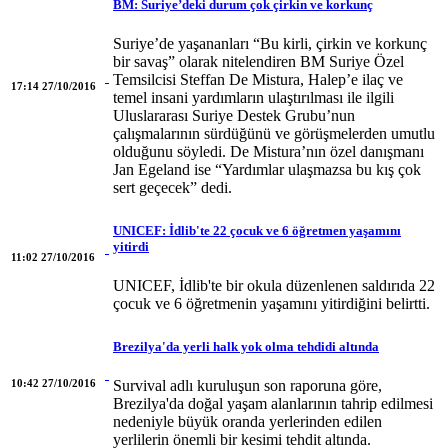
BM: Suriye’deki durum çok çirkin ve korkunç
Suriye’de yaşananları “Bu kirli, çirkin ve korkunç
bir savaş” olarak nitelendiren BM Suriye Özel
Temsilcisi Steffan De Mistura, Halep’e ilaç ve
17:14 27/10/2016
temel insani yardımların ulaştırılması ile ilgili
Uluslararası Suriye Destek Grubu’nun
çalışmalarının sürdüğünü ve görüşmelerden umutlu
olduğunu söyledi. De Mistura’nın özel danışmanı
Jan Egeland ise “Yardımlar ulaşmazsa bu kış çok
sert geçecek” dedi.
UNICEF: İdlib'te 22 çocuk ve 6 öğretmen yaşamını
yitirdi
11:02 27/10/2016
UNICEF, İdlib'te bir okula düzenlenen saldırıda 22
çocuk ve 6 öğretmenin yaşamını yitirdiğini belirtti.
Brezilya'da yerli halk yok olma tehdidi altında
10:42 27/10/2016
Survival adlı kuruluşun son raporuna göre,
Brezilya'da doğal yaşam alanlarının tahrip edilmesi
nedeniyle büyük oranda yerlerinden edilen
yerlilerin önemli bir kesimi tehdit altında.