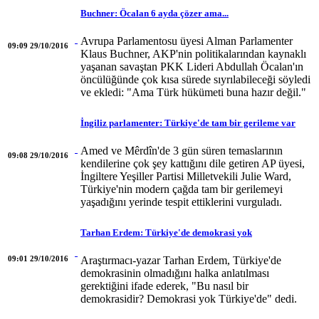
Buchner: Öcalan 6 ayda çözer ama...
Avrupa Parlamentosu üyesi Alman Parlamenter
09:09 29/10/2016
Klaus Buchner, AKP'nin politikalarından kaynaklı
yaşanan savaştan PKK Lideri Abdullah Öcalan'ın
öncülüğünde çok kısa sürede sıyrılabileceği söyledi
ve ekledi: "Ama Türk hükümeti buna hazır değil."
İngiliz parlamenter: Türkiye'de tam bir gerileme var
Amed ve Mêrdîn'de 3 gün süren temaslarının
09:08 29/10/2016
kendilerine çok şey kattığını dile getiren AP üyesi,
İngiltere Yeşiller Partisi Milletvekili Julie Ward,
Türkiye'nin modern çağda tam bir gerilemeyi
yaşadığını yerinde tespit ettiklerini vurguladı.
Tarhan Erdem: Türkiye'de demokrasi yok
09:01 29/10/2016
Araştırmacı-yazar Tarhan Erdem, Türkiye'de
demokrasinin olmadığını halka anlatılması
gerektiğini ifade ederek, "Bu nasıl bir
demokrasidir? Demokrasi yok Türkiye'de" dedi.