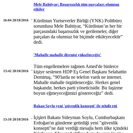
Mele Bahtiyar: Başarısızlık tüm parçaları olumsuz
etkiler
Kürdistan Yurtseverler Birliği (YNK) Politbüro
16:04 28/10/2016
sorumlusu Mele Bahtiyar, “Kürdistan’ın her bir
parçasındaki başarısızlık ve gerilemeler, diğer
parçaları da olumsuz bir biçimde etkileyecektir”
dedi.
'Mahalle mahalle direnişi yükselteceğiz'
Tüm engellemelere rağmen Amed'de binlerce
13:42 28/10/2016
kişiye seslenen HDP Eş Genel Başkanı Selahattin
Demirtaş, "90'larda ne telefon vardı ne internet.
Mahalle mahalle örgütleneceğiz. Herkes genel
başkandır, herkes parti yöneticisidir. Bu faşizme
boyun eğmeyeceğimizi göstereceğiz" dedi.
Bakan Soylu yeni 'güvenlik konsepti' ile tehdit etti
İçişleri Bakanı Süleyman Soylu, Cumhurbaşkanı
13:10 28/10/2016
Erdoğan'ın gündeme getirdiği yeni "güvenlik
konsepti"ne dair verdiği mesajla hem ülke içindeki