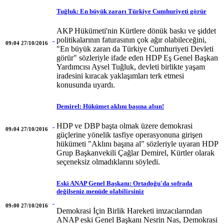
Tuğluk: En büyük zararı Türkiye Cumhuriyeti görür
AKP Hükümeti'nin Kürtlere dönük baskı ve şiddet
politikalarının faturasının çok ağır olabileceğini,
09:04 27/10/2016
"En büyük zararı da Türkiye Cumhuriyeti Devleti
görür" sözleriyle ifade eden HDP Eş Genel Başkan
Yardımcısı Aysel Tuğluk, devleti birlikte yaşam
iradesini kıracak yaklaşımları terk etmesi
konusunda uyardı.
Demirel: Hükümet aklını başına alsın!
HDP ve DBP başta olmak üzere demokrasi
09:04 27/10/2016
güçlerine yönelik tasfiye operasyonuna girişen
hükümeti "Aklını başına al" sözleriyle uyaran HDP
Grup Başkanvekili Çağlar Demirel, Kürtler olarak
seçeneksiz olmadıklarını söyledi.
Eski ANAP Genel Başkanı: Ortadoğu'da sofrada
değilseniz menüde olabilirsiniz
09:00 27/10/2016
Demokrasi İçin Birlik Hareketi imzacılarından
ANAP eski Genel Başkanı Nesrin Nas, Demokrasi