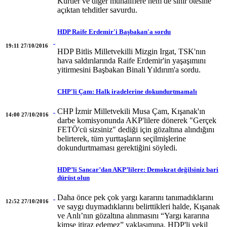
Kürtler ve diğer muhaliflere hem de sınır ötesine
açıktan tehditler savurdu.
HDP Raife Erdemir'i Başbakan'a sordu
19:11 27/10/2016
HDP Bitlis Milletvekilli Mizgin Irgat, TSK'nın
hava saldırılarında Raife Erdemir'in yaşaşımını
yitirmesini Başbakan Binali Yıldırım'a sordu.
CHP'li Çam: Halk iradelerine dokundurtmamalı
CHP İzmir Milletvekili Musa Çam, Kışanak'ın
14:00 27/10/2016
darbe komisyonunda AKP'lilere dönerek "Gerçek
FETÖ'cü sizsiniz" dediği için gözaltına alındığını
belirterek, tüm yurttaşların seçilmişlerine
dokundurtmaması gerektiğini söyledi.
HDP’li Sancar’dan AKP’lilere: Demokrat değilsiniz bari
dürüst olun
Daha önce pek çok yargı kararını tanımadıklarını
12:52 27/10/2016
ve saygı duymadıklarını belirttikleri halde, Kışanak
ve Anlı’nın gözaltına alınmasını “Yargı kararına
kimse itiraz edemez” yaklaşımına, HDP'li vekil