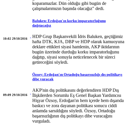
koparamazlar. Dün olduğu gibi bugün de
çalışmalarımızın başında olacağız" dedi.
Baluken: Erdoğan'ın korku imparatorluğunu
dağıtacağız
HDP Grup Başkanvekili İdris Baluken, geçtiğimiz
10:02 29/10/2016
hafta DTK, KJA, DBP ve HDP olarak kamuoyuna
deklare ettikleri siyasi hamlenin, AKP iktidarının
bugün üzerinde durduğu korku imparatorluğunu
dağıtıp, siyasi sonuyla neticelenecek bir süreci
getireceğini söyledi.
Özsoy: Erdoğan'ın Ortadoğu başarısızlığı dış politikayı
dibe vuracak
AKP'nin dış politikasını değerlendiren HDP Dış
İlişkilerden Sorumlu Eş Genel Başkan Yardımcısı
09:09 29/10/2016
Hişyar Özsoy, Erdoğan'ın hem içerde hem dışarıda
baskıcı ve zora dayanan politikası sonucu ciddi
anlamda sarsıldığını söyledi. Özsoy, Ortadoğu
başarısızlığının dış politikayı dibe vuracağını
vurguladı.