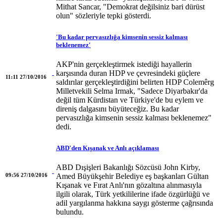
Mithat Sancar, "Demokrat değilsiniz bari dürüst
olun" sözleriyle tepki gösterdi.
'Bu kadar pervasızlığa kimsenin sessiz kalması
beklenemez'
AKP'nin gerçekleştirmek istediği hayallerin
karşısında duran HDP ve çevresindeki güçlere
11:11 27/10/2016
saldırılar gerçekleştirdiğini belirten HDP Colemêrg
Milletvekili Selma Irmak, "Sadece Diyarbakır'da
değil tüm Kürdistan ve Türkiye'de bu eylem ve
direniş dalgasını büyüteceğiz. Bu kadar
pervasızlığa kimsenin sessiz kalması beklenemez"
dedi.
ABD'den Kışanak ve Anlı açıklaması
ABD Dışişleri Bakanlığı Sözcüsü John Kirby,
09:56 27/10/2016
Amed Büyükşehir Belediye eş başkanları Gültan
Kışanak ve Fırat Anlı'nın gözaltına alınmasıyla
ilgili olarak, Türk yetkililerine ifade özgürlüğü ve
adil yargılanma hakkına saygı gösterme çağrısında
bulundu.