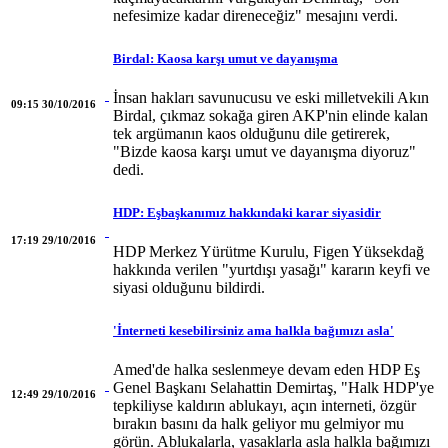
nefesimize kadar direneceğiz" mesajını verdi.
Birdal: Kaosa karşı umut ve dayanışma
İnsan hakları savunucusu ve eski milletvekili Akın
09:15 30/10/2016
Birdal, çıkmaz sokağa giren AKP'nin elinde kalan
tek argümanın kaos olduğunu dile getirerek,
"Bizde kaosa karşı umut ve dayanışma diyoruz"
dedi.
HDP: Eşbaşkanımız hakkındaki karar siyasidir
17:19 29/10/2016
HDP Merkez Yürütme Kurulu, Figen Yüksekdağ
hakkında verilen "yurtdışı yasağı" kararın keyfi ve
siyasi olduğunu bildirdi.
'İnterneti kesebilirsiniz ama halkla bağımızı asla'
Amed'de halka seslenmeye devam eden HDP Eş
Genel Başkanı Selahattin Demirtaş, "Halk HDP'ye
12:49 29/10/2016
tepkiliyse kaldırın ablukayı, açın interneti, özgür
bırakın basını da halk geliyor mu gelmiyor mu
görün. Ablukalarla, yasaklarla asla halkla bağımızı