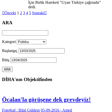
İçin Birlik Hareketi "Uyan Türkiye çağrısıdır"
dedi.

Önceki
1
2
3
4
5
Sonraki

ARA
Kategori
Başlangıç
Bitiş
DİHA'nın Objektifinden
Öcalan'la görüşene dek grevdeyiz!
Fotoğraf : Bilal Güldem
05-09-2016 - Amed