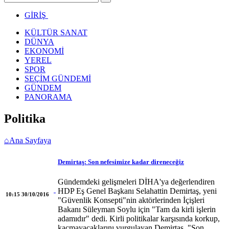
GİRİŞ
KÜLTÜR SANAT
DÜNYA
EKONOMİ
YEREL
SPOR
SEÇİM GÜNDEMİ
GÜNDEM
PANORAMA
Politika
⌂
Ana Sayfaya
Demirtaş: Son nefesimize kadar direneceğiz
Gündemdeki gelişmeleri DİHA'ya değerlendiren
HDP Eş Genel Başkanı Selahattin Demirtaş, yeni
10:15 30/10/2016
"Güvenlik Konsepti"nin aktörlerinden İçişleri
Bakanı Süleyman Soylu için "Tam da kirli işlerin
adamıdır" dedi. Kirli politikalar karşısında korkup,
kaçmayacaklarını vurgulayan Demirtaş, "Son