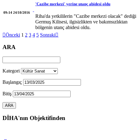
'Cazibe merkezi' yerine utanç abidesi oldu
09:14 24/10/2016
Riha'da yetkililerin "Cazibe merkezi olacak" dediği
Germuş Kilisesi, ilgisizlikten ve bakımsızlıktan
bölgenin utanç abidesi oldu.

Önceki
1
2
3
4
5
Sonraki

ARA
Kategori
Başlangıç
Bitiş
DİHA'nın Objektifinden