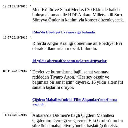
12:03 27/10/2016
Med Kültür ve Sanat Merkezi 30 Ekim'de halkla
buluşmak amacı ile HDP Ankara Milletvekili Sırrı
Süreyya Önder'in katılımıyla konser düzenleyecek.
Riha'da Ebediyet Evi mozaiği bulundu
10:57 26/10/2016
Riha'da Abgar Krallığı dönemine ait Ebediyet Evi
olarak adlandırılan mozaik bulundu.
16 yıldır alternatif sanatın taşlarını örüyorlar
09:11 26/10/2016
Devlet ve kurumlarına bağlı sanat yapmayı
reddeden Tiyatro Agon, “Her şey özgür ve
bağımsız bir sanat için” diyerek, 16 yıldır alternatif
sanatın taşlarını örüyor.
Çiğdem Mahallesi'ndeki 'Film Akşamları'nın 6'ncısı
yapıldı
Ankara’da Dikmen'e bağlı Çiğdem Mahallesi
11:13 25/10/2016
Çiğdemim Derneği ve Çevreci Etki Grubu’nun bir
süre önce mahalleliye yönelik başlattığı ücretsiz