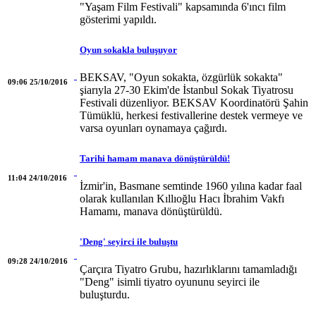
"Yaşam Film Festivali" kapsamında 6'ıncı film
gösterimi yapıldı.
Oyun sokakla buluşuyor
BEKSAV, "Oyun sokakta, özgürlük sokakta"
09:06 25/10/2016
şiarıyla 27-30 Ekim'de İstanbul Sokak Tiyatrosu
Festivali düzenliyor. BEKSAV Koordinatörü Şahin
Tümüklü, herkesi festivallerine destek vermeye ve
varsa oyunları oynamaya çağırdı.
Tarihi hamam manava dönüştürüldü!
11:04 24/10/2016
İzmir'in, Basmane semtinde 1960 yılına kadar faal
olarak kullanılan Kıllıoğlu Hacı İbrahim Vakfı
Hamamı, manava dönüştürüldü.
'Deng' seyirci ile buluştu
09:28 24/10/2016
Çarçıra Tiyatro Grubu, hazırlıklarını tamamladığı
"Deng" isimli tiyatro oyununu seyirci ile
buluşturdu.