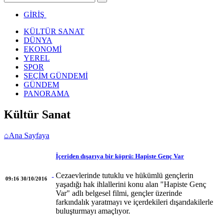
GİRİŞ
KÜLTÜR SANAT
DÜNYA
EKONOMİ
YEREL
SPOR
SEÇİM GÜNDEMİ
GÜNDEM
PANORAMA
Kültür Sanat
⌂
Ana Sayfaya
İçeriden dışarıya bir köprü: Hapiste Genç Var
Cezaevlerinde tutuklu ve hükümlü gençlerin
09:16 30/10/2016
yaşadığı hak ihlallerini konu alan "Hapiste Genç
Var" adlı belgesel filmi, gençler üzerinde
farkındalık yaratmayı ve içerdekileri dışarıdakilerle
buluşturmayı amaçlıyor.