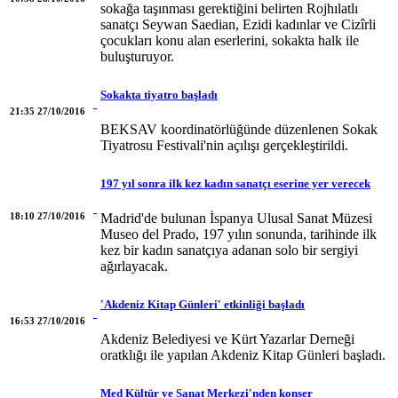
sokağa taşınması gerektiğini belirten Rojhılatlı
sanatçı Seywan Saedian, Ezidi kadınlar ve Cizîrli
çocukları konu alan eserlerini, sokakta halk ile
buluşturuyor.
Sokakta tiyatro başladı
21:35 27/10/2016
BEKSAV koordinatörlüğünde düzenlenen Sokak
Tiyatrosu Festivali'nin açılışı gerçekleştirildi.
197 yıl sonra ilk kez kadın sanatçı eserine yer verecek
18:10 27/10/2016
Madrid'de bulunan İspanya Ulusal Sanat Müzesi
Museo del Prado, 197 yılın sonunda, tarihinde ilk
kez bir kadın sanatçıya adanan solo bir sergiyi
ağırlayacak.
'Akdeniz Kitap Günleri' etkinliği başladı
16:53 27/10/2016
Akdeniz Belediyesi ve Kürt Yazarlar Derneği
oratklığı ile yapılan Akdeniz Kitap Günleri başladı.
Med Kültür ve Sanat Merkezi'nden konser