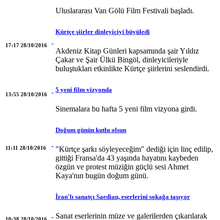
Uluslararası Van Gölü Film Festivali başladı.
Kürtçe şiirler dinleyiciyi büyüledi
17:17 28/10/2016
Akdeniz Kitap Günleri kapsamında şair Yıldız
Çakar ve Şair Ülkü Bingöl, dinleyicileriyle
buluştukları etkinlikte Kürtçe şiirlerini seslendirdi.
5 yeni film vizyonda
13:55 28/10/2016
Sinemalara bu hafta 5 yeni film vizyona girdi.
Doğum günün kutlu olsun
11:11 28/10/2016
"Kürtçe şarkı söyleyeceğim" dediği için linç edilip,
gittiği Fransa'da 43 yaşında hayatını kaybeden
özgün ve protest müziğin güçlü sesi Ahmet
Kaya'nın bugün doğum günü.
İran'lı sanatçı Saedian, eserlerini sokağa taşıyor
Sanat eserlerinin müze ve galerilerden çıkarılarak
10:38 28/10/2016