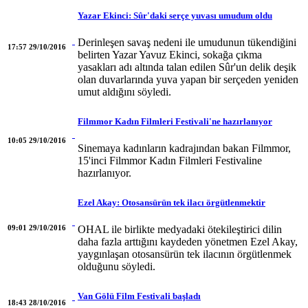
Yazar Ekinci: Sûr'daki serçe yuvası umudum oldu
Derinleşen savaş nedeni ile umudunun tükendiğini
17:57 29/10/2016
belirten Yazar Yavuz Ekinci, sokağa çıkma
yasakları adı altında talan edilen Sûr'un delik deşik
olan duvarlarında yuva yapan bir serçeden yeniden
umut aldığını söyledi.
Filmmor Kadın Filmleri Festivali'ne hazırlanıyor
10:05 29/10/2016
Sinemaya kadınların kadrajından bakan Filmmor,
15'inci Filmmor Kadın Filmleri Festivaline
hazırlanıyor.
Ezel Akay: Otosansürün tek ilacı örgütlenmektir
09:01 29/10/2016
OHAL ile birlikte medyadaki ötekileştirici dilin
daha fazla arttığını kaydeden yönetmen Ezel Akay,
yaygınlaşan otosansürün tek ilacının örgütlenmek
olduğunu söyledi.
Van Gölü Film Festivali başladı
18:43 28/10/2016