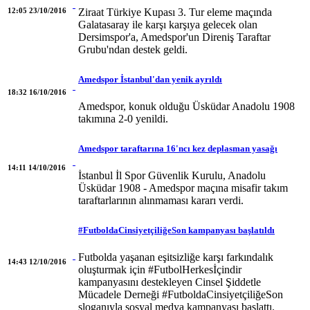
12:05 23/10/2016
Ziraat Türkiye Kupası 3. Tur eleme maçında
Galatasaray ile karşı karşıya gelecek olan
Dersimspor'a, Amedspor'un Direniş Taraftar
Grubu'ndan destek geldi.
Amedspor İstanbul'dan yenik ayrıldı
18:32 16/10/2016
Amedspor, konuk olduğu Üsküdar Anadolu 1908
takımına 2-0 yenildi.
Amedspor taraftarına 16'ncı kez deplasman yasağı
14:11 14/10/2016
İstanbul İl Spor Güvenlik Kurulu, Anadolu
Üsküdar 1908 - Amedspor maçına misafir takım
taraftarlarının alınmaması kararı verdi.
#FutboldaCinsiyetçiliğeSon kampanyası başlatıldı
Futbolda yaşanan eşitsizliğe karşı farkındalık
14:43 12/10/2016
oluşturmak için #FutbolHerkesİçindir
kampanyasını destekleyen Cinsel Şiddetle
Mücadele Derneği #FutboldaCinsiyetçiliğeSon
sloganıyla sosyal medya kampanyası başlattı.