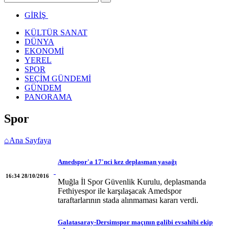
GİRİŞ
KÜLTÜR SANAT
DÜNYA
EKONOMİ
YEREL
SPOR
SEÇİM GÜNDEMİ
GÜNDEM
PANORAMA
Spor
⌂
Ana Sayfaya
Amedspor'a 17'nci kez deplasman yasağı
16:34 28/10/2016
Muğla İl Spor Güvenlik Kurulu, deplasmanda
Fethiyespor ile karşılaşacak Amedspor
taraftarlarının stada alınmaması kararı verdi.
Galatasaray-Dersimspor maçının galibi evsahibi ekip