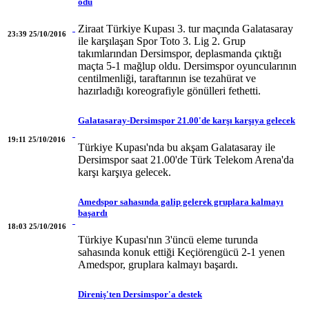
odu
Ziraat Türkiye Kupası 3. tur maçında Galatasaray
23:39 25/10/2016
ile karşılaşan Spor Toto 3. Lig 2. Grup
takımlarından Dersimspor, deplasmanda çıktığı
maçta 5-1 mağlup oldu. Dersimspor oyuncularının
centilmenliği, taraftarının ise tezahürat ve
hazırladığı koreografiyle gönülleri fethetti.
Galatasaray-Dersimspor 21.00'de karşı karşıya gelecek
19:11 25/10/2016
Türkiye Kupası'nda bu akşam Galatasaray ile
Dersimspor saat 21.00'de Türk Telekom Arena'da
karşı karşıya gelecek.
Amedspor sahasında galip gelerek gruplara kalmayı
başardı
18:03 25/10/2016
Türkiye Kupası'nın 3'üncü eleme turunda
sahasında konuk ettiği Keçiörengücü 2-1 yenen
Amedspor, gruplara kalmayı başardı.
Direniş'ten Dersimspor'a destek