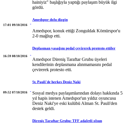
hainiyiz" başlığıyla yaptığı paylaşım büyük ilgi
gördü.
Amedspor dolu dizgin
17:01 09/10/2016
Amedspor, konuk ettiği Zonguldak Kömürspor'u
2-0 mağlup etti.
Deplasman yasağını pedal çevirerek protesto ettiler
16:59 08/10/2016
Amedspor Direniş Taraftar Grubu üyeleri
kendilerinin deplasmana alınmamasını pedal
çevirerek protesto etti.
St. Pauli'de herkes Deniz Naki
09:52 07/10/2016
Sosyal medya paylaşımlarından dolayı hakkında 5
yıl hapis istenen Amedspor'un yıldız oyuncusu
Deniz Naki'ye eski kulübü Alman St. Pauli'den
destek geldi.
Direniş Taraftar Grubu: TFF adaletli olsun