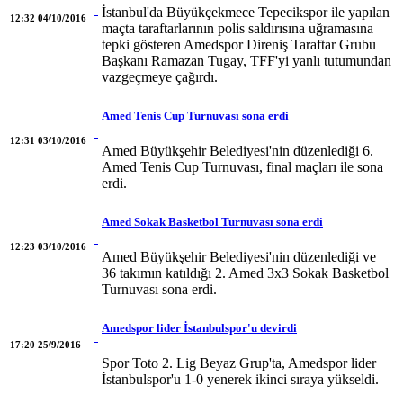
İstanbul'da Büyükçekmece Tepecikspor ile yapılan
12:32 04/10/2016
maçta taraftarlarının polis saldırısına uğramasına
tepki gösteren Amedspor Direniş Taraftar Grubu
Başkanı Ramazan Tugay, TFF'yi yanlı tutumundan
vazgeçmeye çağırdı.
Amed Tenis Cup Turnuvası sona erdi
12:31 03/10/2016
Amed Büyükşehir Belediyesi'nin düzenlediği 6.
Amed Tenis Cup Turnuvası, final maçları ile sona
erdi.
Amed Sokak Basketbol Turnuvası sona erdi
12:23 03/10/2016
Amed Büyükşehir Belediyesi'nin düzenlediği ve
36 takımın katıldığı 2. Amed 3x3 Sokak Basketbol
Turnuvası sona erdi.
Amedspor lider İstanbulspor'u devirdi
17:20 25/9/2016
Spor Toto 2. Lig Beyaz Grup'ta, Amedspor lider
İstanbulspor'u 1-0 yenerek ikinci sıraya yükseldi.