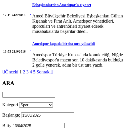
Eşbaşkanlardan Amedspor'a ziyaret
12:11 24/9/2016
Amed Büyükşehir Belediyesi Eşbaşkanları Gültan
Kışanak ve Fırat Anlı, Amedspor yöneticileri,
sporcuları ve antrenörleri ziyaret ederek,
müsabakalarda başarılar diledi.
Amedspor kupada bir üst tura yükseldi
16:53 21/9/2016
Amedspor Türkiye Kupası'nda konuk ettiği Niğde
Belediyespor'u maçın son 10 dakikasında bulduğu
2 golle yenerek, adını bir üst tura yazdı.

Önceki
1
2
3
4
5
Sonraki

ARA
Kategori
Başlangıç
Bitiş