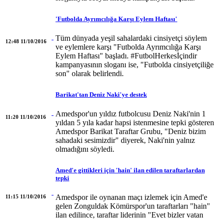
'Futbolda Ayrımcılığa Karşı Eylem Haftası'
Tüm dünyada yeşil sahalardaki cinsiyetçi söylem
12:48 11/10/2016
ve eylemlere karşı "Futbolda Ayrımcılığa Karşı
Eylem Haftası" başladı. #FutbolHerkesİçindir
kampanyasının sloganı ise, "Futbolda cinsiyetçiliğe
son" olarak belirlendi.
Barikat'tan Deniz Naki'ye destek
Amedspor'un yıldız futbolcusu Deniz Naki'nin 1
11:20 11/10/2016
yıldan 5 yıla kadar hapsi istenmesine tepki gösteren
Amedspor Barikat Taraftar Grubu, "Deniz bizim
sahadaki sesimizdir" diyerek, Naki'nin yalnız
olmadığını söyledi.
Amed'e gittikleri için 'hain' ilan edilen taraftarlardan
tepki
Amedspor ile oynanan maçı izlemek için Amed'e
11:15 11/10/2016
gelen Zonguldak Kömürspor'un taraftarları "hain"
ilan edilince, taraftar liderinin "Evet bizler vatan