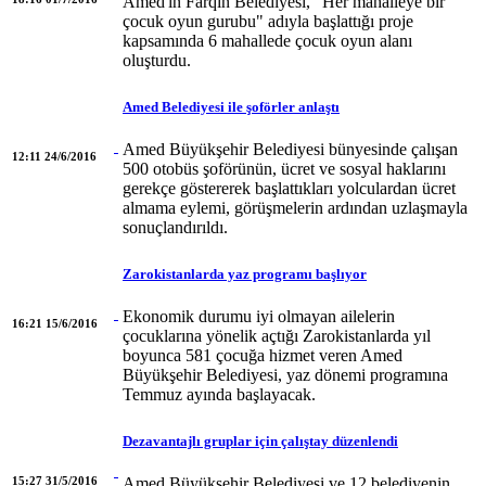
Amed'in Farqin Belediyesi, "Her mahalleye bir
çocuk oyun gurubu" adıyla başlattığı proje
kapsamında 6 mahallede çocuk oyun alanı
oluşturdu.
Amed Belediyesi ile şoförler anlaştı
Amed Büyükşehir Belediyesi bünyesinde çalışan
12:11 24/6/2016
500 otobüs şoförünün, ücret ve sosyal haklarını
gerekçe göstererek başlattıkları yolculardan ücret
almama eylemi, görüşmelerin ardından uzlaşmayla
sonuçlandırıldı.
Zarokistanlarda yaz programı başlıyor
Ekonomik durumu iyi olmayan ailelerin
16:21 15/6/2016
çocuklarına yönelik açtığı Zarokistanlarda yıl
boyunca 581 çocuğa hizmet veren Amed
Büyükşehir Belediyesi, yaz dönemi programına
Temmuz ayında başlayacak.
Dezavantajlı gruplar için çalıştay düzenlendi
15:27 31/5/2016
Amed Büyükşehir Belediyesi ve 12 belediyenin