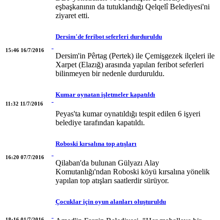
eşbaşkanının da tutuklandığı Qelqelî Belediyesi'ni
ziyaret etti.
Dersim'de feribot seferleri durduruldu
15:46 16/7/2016
Dersim'in Pêrtag (Pertek) ile Çemişgezek ilçeleri ile
Xarpet (Elazığ) arasında yapılan feribot seferleri
bilinmeyen bir nedenle durduruldu.
Kumar oynatan işletmeler kapatıldı
11:32 11/7/2016
Peyas'ta kumar oynatıldığı tespit edilen 6 işyeri
belediye tarafından kapatıldı.
Roboski kırsalına top atışları
16:20 07/7/2016
Qilaban'da bulunan Gülyazı Alay
Komutanlığı'ndan Roboski köyü kırsalına yönelik
yapılan top atışları saatlerdir sürüyor.
Çocuklar için oyun alanları oluşturuldu
18:16 01/7/2016