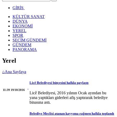
GİRİŞ
KÜLTÜR SANAT
DÜNYA
EKONOMİ
YEREL
SPOR
SEÇİM GÜNDEMİ
GÜNDEM
PANORAMA
Yerel
⌂
Ana Sayfaya
Licê Belediyesi bütçesini halkla paylaştı
11:39 19/10/2016
Licê Belediyesi, 2016 yılının Ocak ayından bu
yana yaptıkları giderleri afiş yaptırarak belediye
binasına astı.
Belediye Meclisi atanan kayyıma rağmen halkla toplandı