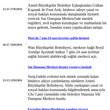
Amed Büyükşehir Belediye Eşbaşkanları Gültan
12:25 27/8/2016
Kışanak ile Fırat Anlı, binlerce aileye yasal ve
sosyal hakları konusunda danışmanlık hizmeti
verecek Sur Danışma Merkezi'nde meslek
örgütleri, sivil toplum kuruluşları ve muhtarlarla bir
araya gelerek, bundan sonra yapılacakları tartıştı.
Wan'da 7 gün 24 saat ücretsiz sağlık hizmeti
10:27 24/8/2016
Wan Büyükşehir Belediyesi, merkeze bağlı Reyâ
Armûşe ilçesinde halkın 7 gün 24 saat ücretsiz
sağlık hizmeti alabileceği sağlık merkezi açtı.
Sur Danışma Merkezi hizmet vermeye başladı
Suriçi'ndeki evlerini terk etmek zorunda kalan
15:55 22/8/2016
binlerce aileye yardımlarını sürdüren Amed
Büyükşehir Belediyesi, Sûrlu yurttaşları yasal ve
sosyal hakları konusunda bilgilendirmek amacıyla
Ulu Cami yanındaki eski belediye binasına Sûr
Danışma Merkezi kurdu.
Faciadan dönen Direkhane esnafına ziyaret