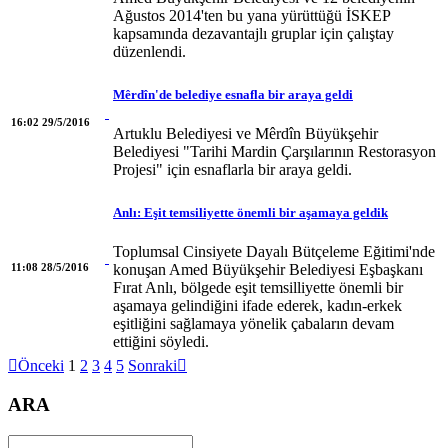
Ağustos 2014'ten bu yana yürüttüğü İSKEP
kapsamında dezavantajlı gruplar için çalıştay
düzenlendi.
Mêrdîn'de belediye esnafla bir araya geldi
16:02 29/5/2016
Artuklu Belediyesi ve Mêrdîn Büyükşehir
Belediyesi "Tarihi Mardin Çarşılarının Restorasyon
Projesi" için esnaflarla bir araya geldi.
Anlı: Eşit temsiliyette önemli bir aşamaya geldik
Toplumsal Cinsiyete Dayalı Bütçeleme Eğitimi'nde
11:08 28/5/2016
konuşan Amed Büyükşehir Belediyesi Eşbaşkanı
Fırat Anlı, bölgede eşit temsilliyette önemli bir
aşamaya gelindiğini ifade ederek, kadın-erkek
eşitliğini sağlamaya yönelik çabaların devam
ettiğini söyledi.

Önceki
1
2
3
4
5
Sonraki

ARA