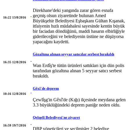
Direkhane'deki yangında zarar gören esnafa
geçmiş olsun ziyaretinde bulunan Amed
16:22 13/8/2016
Büyükşehir Belediyesi Eşbaşkanı Gültan Kışanak,
itfaiyenin hızlı müdahalesi sayesinde kentin büyük
bir faciadan döndüğünü, maddi hasarın elbirliğiyle
giderileceğini ve belediyenin üstüne ne düşüyorsa
yapacağını kaydetti.
Gözaltına alınan seyyar satıcılar serbest bırakıldı
16:35 12/8/2016
Wan Erdîş'te tütün ürünleri sattıkları için dün polis
tarafından gözaltına alınan 5 seyyar satıcı serbest
bırakıldı.
Gêxî'de deprem
10:16 12/8/2016
Çewlîşg'in Gêxî'de (Kığı) ilçesinde meydana gelen
3.3 büyüklüğündeki deprem paniğe neden oldu.
Qelqelî Belediyesi'ne ziyaret
16:59 19/7/2016
DBP yöneticileri ve seçilmişler 2 belediye