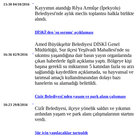
13:30 04/10/2016
Kayyımın atandığı Rêya Armûşe (İpekyolu)
Belediyesi'nde aylık meclis toplantısı halkla birlikte
alındı.
DİSKİ'den 'su sorunu' açıklaması
Amed Büyükşehir Belediyesi DİSKİ Genel
Müdürlüğü, Sur ilçesi Yeşilvadi Mahallesi'nde su
16:36 02/9/2016
sıkıntısı yaşandığına dair basın yayın organlarında
çıkan haberlerle ilgili açıklama yaptı. Bölgeye kişi
başına gerekli su miktarının 5 katından fazla su arzı
sağlandığı kaydedilen açıklamada, su hayvansal ve
tarımsal amaçlı kullanılmasından dolayı bazı
hanelerin su alamadığı belirtildi.
Cizîr Belediyesi'nden yaşam ve park alanı çalışması
10:23 29/8/2016
Cizîr Belediyesi, ilçeye yönelik saldırı ve yıkımın
ardından yaşam ve park alanı çalışmalarının startını
verdi.
Sûr için yapılacaklar tartışıldı