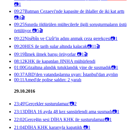
📷
1
09:27
Batman Cezaevi'nde kapasite de ihlaller de iki kat arttı
📷
4
🎬
09:25
Sınırda öldürülen mültecilerle ilgili soruşturmaların üstü
örtülüyor
📷
5
🎬
09:22
Nisêbîn ve Cizîr'in adını anmak ceza gerekçesi
📷
1
09:20
HES ile tarih sular altında kalacak
📷
11
🎬
09:19
İlmek ilmek barışı örüyorlar
📷
1
🎬
08:12
KHK ile kapatılan JINHA mühürlendi
01:00
Gözaltına alındık tutuklandık yine de susmadık
📷
1
00:37
ABD'den vatandaşlarına uyarı: İstanbul'dan ayrılın
00:11
Amed'de polise saldırı: 2 yaralı
29.10.2016
23:49
'Gerçekler susturulamaz'
📷
2
23:13
DİHA 16 ayda 48 kez sansürlendi ama susmadı
📷
1
22:02
Gerçeğin sesi DİHA KHK ile susturulamaz
📷
1
21:04
DİHA KHK kararıyla kapatıldı
📷
1