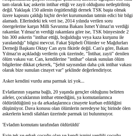
tam olarak kaç askerin intihar ettiği ve zayii olduğunu netleştirilmiş
değil. Yaklaşık 150 ailenin örgütlendiği dernek TSK başta olmak
üzere kapısını çaldığı hiçbir devlet kurumundan tatmin edici bir bilgi
alamadı. Ellerindeki tek veri ise, 2014 yılında verilen soru
önergelerine karşın Milli Savunma Bakanı İsmet Yılmaz'ın verdiği
rakamlar. Yılmaz'ın verdiği rakamlara göre ise, TSK bünyesinde 2
bin 300 askerin "intihar ettiği, boğulduğu veya kaza kurşunu ile
yaralandığı" bilgisi mevcut. Fakat Şüpheli Ölümler ve Mağdurları
Derneği Başkanı Oktay Can aynı fikirde değil. Can'a göre, Bakan
Yılmaz'ın açıkladığı verilerin çok üzerinde, "İntihar, zayii" denilen
ölüm vakası var. Can, kendilerine "intihar" olarak sunulan ölüm
bilgilerine dikkat çekerek, "Şehit sayısından daha çok intihar vakası
olarak bize sunulan cinayet var" şeklinde değerlendiriyor.
Asker kendini vurdu ama parmak izi yok...
Evlatlarının yaşama bağlı, 20 yaşında gençler olduğunu belirten
aileler, çocuklarının intihar etmediğini, ya komutanlarınca
öldürüldüğünü ya da arkadaşlarınca cinayete kurban edildiğini
düşünüyor. Dava konusu olan ölümlerin neredeyse hiç birinde ölen
askerlerin kendi silahları üzerinde parmak izi bulunmuyor.
'Evladım komutanı tarafından öldürüldü'
Evin tek ve erkek çocuğu olan ve kendi ismini verdiği çocuğu,