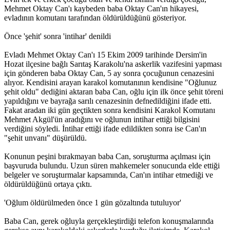
Mehmet Oktay Can'ı kaybeden baba Oktay Can'ın hikayesi,
evladının komutanı tarafından öldürüldüğünü gösteriyor.
Önce 'şehit' sonra 'intihar' denildi
Evladı Mehmet Oktay Can'ı 15 Ekim 2009 tarihinde Dersim'in
Hozat ilçesine bağlı Sarıtaş Karakolu'na askerlik vazifesini yapması
için gönderen baba Oktay Can, 5 ay sonra çocuğunun cenazesini
alıyor. Kendisini arayan karakol komutanının kendisine "Oğlunuz
şehit oldu" dediğini aktaran baba Can, oğlu için ilk önce şehit töreni
yapıldığını ve bayrağa sarılı cenazesinin defnedildiğini ifade etti.
Fakat aradan iki gün geçtikten sonra kendisini Karakol Komutanı
Mehmet Akgül'ün aradığını ve oğlunun intihar ettiği bilgisini
verdiğini söyledi. İntihar ettiği ifade edildikten sonra ise Can'ın
"şehit unvanı" düşürüldü.
Konunun peşini bırakmayan baba Can, soruşturma açılması için
başvuruda bulundu. Uzun süren mahkemeler sonucunda elde ettiği
belgeler ve soruşturmalar kapsamında, Can'ın intihar etmediği ve
öldürüldüğünü ortaya çıktı.
'Oğlum öldürülmeden önce 1 gün gözaltında tutuluyor'
Baba Can, gerek oğluyla gerçekleştirdiği telefon konuşmalarında