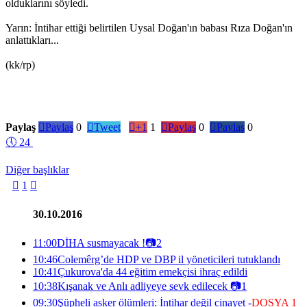
olduklarını söyledi.
Yarın: İntihar ettiği belirtilen Uysal Doğan'ın babası Rıza Doğan'ın
anlattıkları...
(kk/rp)
Paylaş

Paylaş
0

Tweet

+1
1

Paylaş
0

Paylaş
0
🕔
24
Diğer başlıklar

1

30.10.2016
11:00
DİHA susmayacak !
📷
2
10:46
Colemêrg’de HDP ve DBP il yöneticileri tutuklandı
10:41
Çukurova'da 44 eğitim emekçisi ihraç edildi
10:38
Kışanak ve Anlı adliyeye sevk edilecek
📷
1
09:30
Şüpheli asker ölümleri: İntihar değil cinayet -
DOSYA 1