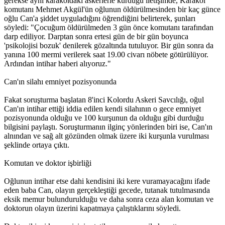
gerekse aynı karakoldaki askerlerle kurduğu iletişimde, Karakol
komutanı Mehmet Akgül'ün oğlunun öldürülmesinden bir kaç günce
oğlu Can'a şiddet uyguladığını öğrendiğini belirterek, şunları
söyledi: "Çocuğum öldürülmeden 3 gün önce komutanı tarafından
darp ediliyor. Darptan sonra ertesi gün de bir gün boyunca
'psikolojisi bozuk' denilerek gözaltında tutuluyor. Bir gün sonra da
yanına 100 mermi verilerek saat 19.00 civarı nöbete götürülüyor.
Ardından intihar haberi alıyoruz."
Can'ın silahı emniyet pozisyonunda
Fakat soruşturma başlatan 8'inci Kolordu Askeri Savcılığı, oğul
Can'ın intihar ettiği iddia edilen kendi silahının o gece emniyet
pozisyonunda olduğu ve 100 kurşunun da olduğu gibi durduğu
bilgisini paylaştı. Soruşturmanın ilginç yönlerinden biri ise, Can'ın
alnından ve sağ alt gözünden olmak üzere iki kurşunla vurulması
şeklinde ortaya çıktı.
Komutan ve doktor işbirliği
Oğlunun intihar etse dahi kendisini iki kere vuramayacağını ifade
eden baba Can, olayın gerçekleştiği gecede, tutanak tutulmasında
eksik memur bulundurulduğu ve daha sonra ceza alan komutan ve
doktorun olayın üzerini kapatmaya çalıştıklarını söyledi.