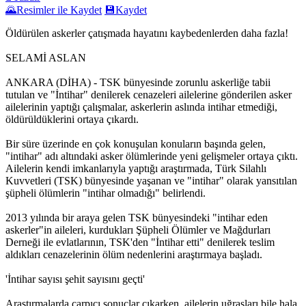
🌄
Resimler ile Kaydet
💾
Kaydet
Öldürülen askerler çatışmada hayatını kaybedenlerden daha fazla!
SELAMİ ASLAN
ANKARA (DİHA) - TSK bünyesinde zorunlu askerliğe tabii
tutulan ve "İntihar" denilerek cenazeleri ailelerine gönderilen asker
ailelerinin yaptığı çalışmalar, askerlerin aslında intihar etmediği,
öldürüldüklerini ortaya çıkardı.
Bir süre üzerinde en çok konuşulan konuların başında gelen,
"intihar" adı altındaki asker ölümlerinde yeni gelişmeler ortaya çıktı.
Ailelerin kendi imkanlarıyla yaptığı araştırmada, Türk Silahlı
Kuvvetleri (TSK) bünyesinde yaşanan ve "intihar" olarak yansıtılan
şüpheli ölümlerin "intihar olmadığı" belirlendi.
2013 yılında bir araya gelen TSK bünyesindeki "intihar eden
askerler"in aileleri, kurdukları Şüpheli Ölümler ve Mağdurları
Derneği ile evlatlarının, TSK'den "İntihar etti" denilerek teslim
aldıkları cenazelerinin ölüm nedenlerini araştırmaya başladı.
'İntihar sayısı şehit sayısını geçti'
Araştırmalarda çarpıcı sonuçlar çıkarken, ailelerin uğraşları bile hala