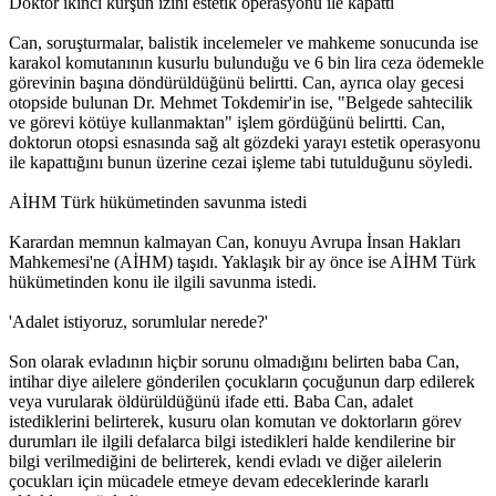
Doktor ikinci kurşun izini estetik operasyonu ile kapattı
Can, soruşturmalar, balistik incelemeler ve mahkeme sonucunda ise
karakol komutanının kusurlu bulunduğu ve 6 bin lira ceza ödemekle
görevinin başına döndürüldüğünü belirtti. Can, ayrıca olay gecesi
otopside bulunan Dr. Mehmet Tokdemir'in ise, "Belgede sahtecilik
ve görevi kötüye kullanmaktan" işlem gördüğünü belirtti. Can,
doktorun otopsi esnasında sağ alt gözdeki yarayı estetik operasyonu
ile kapattığını bunun üzerine cezai işleme tabi tutulduğunu söyledi.
AİHM Türk hükümetinden savunma istedi
Karardan memnun kalmayan Can, konuyu Avrupa İnsan Hakları
Mahkemesi'ne (AİHM) taşıdı. Yaklaşık bir ay önce ise AİHM Türk
hükümetinden konu ile ilgili savunma istedi.
'Adalet istiyoruz, sorumlular nerede?'
Son olarak evladının hiçbir sorunu olmadığını belirten baba Can,
intihar diye ailelere gönderilen çocukların çocuğunun darp edilerek
veya vurularak öldürüldüğünü ifade etti. Baba Can, adalet
istediklerini belirterek, kusuru olan komutan ve doktorların görev
durumları ile ilgili defalarca bilgi istedikleri halde kendilerine bir
bilgi verilmediğini de belirterek, kendi evladı ve diğer ailelerin
çocukları için mücadele etmeye devam edeceklerinde kararlı