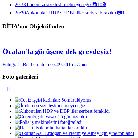
20:33
'İrademizi size teslim etmeyeceğiz'
📷
10
🎬
20:30
Alıkonulan HDP ve DBP'liler serbest bırakıldı
📷
1
DİHA'nın Objektifinden
Öcalan'la görüşene dek grevdeyiz!
Fotoğraf : Bilal Güldem
05-09-2016 - Amed
Foto galerileri

