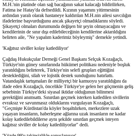
M.H.'nin platinde olan sağ bacağının sakat kalacağı bildirilirken,
Fatima ise Hatay'da defnedildi. Kızının yaşamını yitirmesinin
ardından yaralı olarak hastaneye kaldırılan M.H.nin ailesi savcılığın
ifadelerine başvurduğunu ancak şikayetçi olmadıklarını söyledi.
Şikayetçi olmaları durumunda değişen bir şeyin olmayacağını ve
kendilerinin de sınır dışı edilebileceğinin kendilerine aktarıldığını
belirten aile, "Ne yapalım kaderimiz böyleymiş" demekle yetindi.
'Kağıtsız siviller kolay katlediliyor'
Çağdaş Hukukçular Derneği Genel Başkanı Selçuk Kozağaçlı,
Türkiye'nin güney sınırlarında hükümet politikası nedeniyle boşluk
yaratıldığını belirterek, Türkiye'nin selefi grupları eğittiğini
desteklediğini, silah ve lojistik destek sunduğunu hatırlattı.
Vatandaşlık tartışmaları ile milliyetçi bir kamuoyu yaratıldığını da
ifade eden Kozağaçlı, öncelikle Türkiye'ye gelen her göçmenin geliş
sebebinin Türkiye'deki siyasal iktidar olduğunun bilinmesi
gerektiğini anımsattı. Sınırdan geçmek isterken katledilen sivillerin
evraksız ve savunmasız olduklarını vurgulayan Kozağaçlı,
"Geçmişte Kürdistan'da köyler boşaltılırken, merkezlere uzak
yaşayan insanların, haberleşme ağlarına uzak insanların ne kadar
kolay katledilebildilerse aynı şekilde sınırdan geçmek isteyen
kağıtsız siviller de kolay katlediliyorlar" dedi.
'Yüzde 99'u takipsizlikle sonuçlanıyor'