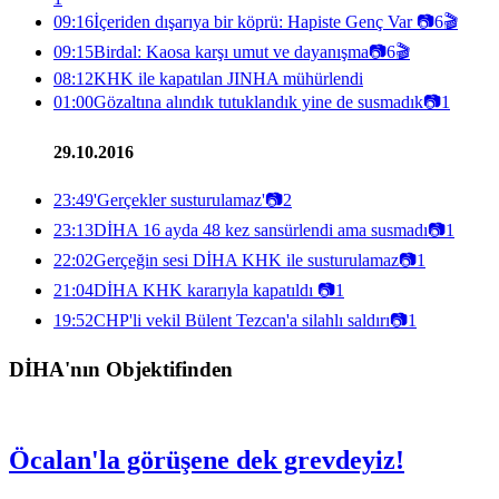
09:16
İçeriden dışarıya bir köprü: Hapiste Genç Var
📷
6
🎬
09:15
Birdal: Kaosa karşı umut ve dayanışma
📷
6
🎬
08:12
KHK ile kapatılan JINHA mühürlendi
01:00
Gözaltına alındık tutuklandık yine de susmadık
📷
1
29.10.2016
23:49
'Gerçekler susturulamaz'
📷
2
23:13
DİHA 16 ayda 48 kez sansürlendi ama susmadı
📷
1
22:02
Gerçeğin sesi DİHA KHK ile susturulamaz
📷
1
21:04
DİHA KHK kararıyla kapatıldı
📷
1
19:52
CHP'li vekil Bülent Tezcan'a silahlı saldırı
📷
1
DİHA'nın Objektifinden
Öcalan'la görüşene dek grevdeyiz!