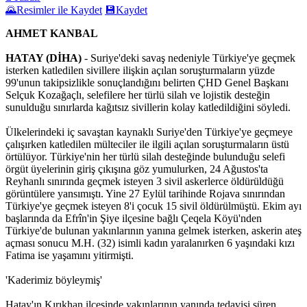
🌄
Resimler ile Kaydet
💾
Kaydet
AHMET KANBAL
HATAY (DİHA)
- Suriye'deki savaş nedeniyle Türkiye'ye geçmek
isterken katledilen sivillere ilişkin açılan soruşturmaların yüzde
99'unun takipsizlikle sonuçlandığını belirten ÇHD Genel Başkanı
Selçuk Kozağaçlı, selefilere her türlü silah ve lojistik desteğin
sunulduğu sınırlarda kağıtsız sivillerin kolay katledildiğini söyledi.
Ülkelerindeki iç savaştan kaynaklı Suriye'den Türkiye'ye geçmeye
çalışırken katledilen mülteciler ile ilgili açılan soruşturmaların üstü
örtülüyor. Türkiye'nin her türlü silah desteğinde bulunduğu selefi
örgüt üyelerinin giriş çıkışına göz yumulurken, 24 Ağustos'ta
Reyhanlı sınırında geçmek isteyen 3 sivil askerlerce öldürüldüğü
görüntülere yansımıştı. Yine 27 Eylül tarihinde Rojava sınırından
Türkiye'ye geçmek isteyen 8'i çocuk 15 sivil öldürülmüştü. Ekim ayı
başlarında da Efrîn'in Şiye ilçesine bağlı Çeqela Köyü'nden
Türkiye'de bulunan yakınlarının yanına gelmek isterken, askerin ateş
açması sonucu M.H. (32) isimli kadın yaralanırken 6 yaşındaki kızı
Fatima ise yaşamını yitirmişti.
'Kaderimiz böyleymiş'
Hatay'ın Kırıkhan ilçesinde yakınlarının yanında tedavisi süren