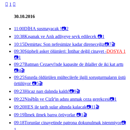

1

30.10.2016
11:00
DİHA susmayacak !
📷
2
10:38
Kışanak ve Anlı adliyeye sevk edilecek
📷
1
10:15
Demirtaş: Son nefesimize kadar direneceğiz
📷
7
🎬
09:30
Şüpheli asker ölümleri: İntihar değil cinayet -
DOSYA 1
📷
1
09:27
Batman Cezaevi'nde kapasite de ihlaller de iki kat arttı
📷
4
🎬
09:25
Sınırda öldürülen mültecilerle ilgili soruşturmaların üstü
örtülüyor
📷
5
🎬
09:23
Hicaz narı dalında kaldı!
📷
9
🎬
09:22
Nisêbîn ve Cizîr'in adını anmak ceza gerekçesi
📷
1
09:20
HES ile tarih sular altında kalacak
📷
11
🎬
09:19
İlmek ilmek barışı örüyorlar
📷
1
🎬
09:18
Torunlar cinayetinde patrona dokunulmak istenmiyor
📷
1