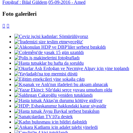
Fotoğraf : Bilal Güldem
05-09-2016 - Amed
Foto galerileri

