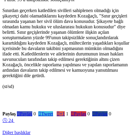
Sınırdan geçerken katledilen sivilleri sahiplenen olmadığı için
şikayetçi dahi olamadıklarını kaydeden Kozağaçlı, "Sınır geçişleri
sırasında yaşanan her sivil ölüm dava konusudur. Şikayete bağlı
olmadan kamu hukuku ve uluslararası hukukun konusudur" diye
belirtti. Sınır geçişlerinde yaşanan ölümlere ilişkin açılan
soruşturmaların yüzde 99'unun takipsizlikle sonuçlandırılarak
karartıldığını kaydeden Kozağaçlı, mültecilerin yaşadıkları koşullar
içerisinde bu davaların takibini yapmasının mümkün olmadığını
ifade etti. Katledilenlerin ve ailelerinin durumunun insan hakları
savunucuları tarafından takip edilmesi gerektiğinin altını çizen
Kozağaçlı, öncelikle raporlama yapılması ve yapılan raporlamanın
ardından davaların takip edilmesi ve kamuoyuna yansıtılması
gerektiğini dile getirdi.
(st/sd)
Paylaş

Paylaş
0

Tweet

+1
1

Paylaş
0

Paylaş
0
🕔
24
Diğer başlıklar