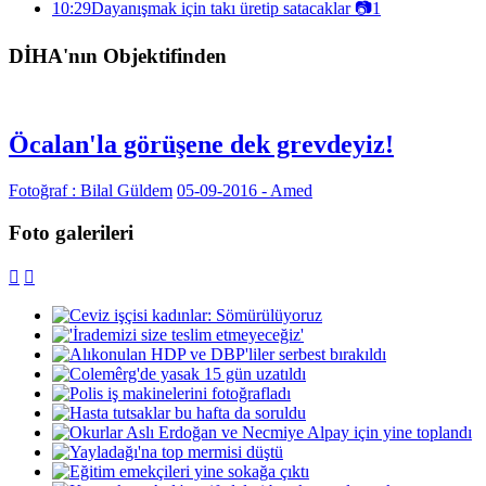
10:29
Dayanışmak için takı üretip satacaklar
📷
1
DİHA'nın Objektifinden
Öcalan'la görüşene dek grevdeyiz!
Fotoğraf : Bilal Güldem
05-09-2016 - Amed
Foto galerileri

