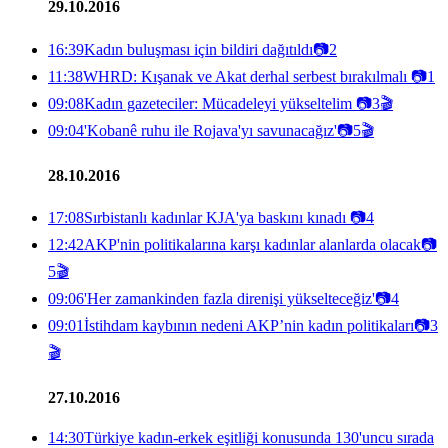
29.10.2016
16:39
Kadın buluşması için bildiri dağıtıldı
📷
2
11:38
WHRD: Kışanak ve Akat derhal serbest bırakılmalı
📷
1
09:08
Kadın gazeteciler: Mücadeleyi yükseltelim
📷
3
🎬
09:04
'Kobanê ruhu ile Rojava'yı savunacağız'
📷
5
🎬
28.10.2016
17:08
Sırbistanlı kadınlar KJA'ya baskını kınadı
📷
4
12:42
AKP'nin politikalarına karşı kadınlar alanlarda olacak
📷
5
🎬
09:06
'Her zamankinden fazla direnişi yükselteceğiz'
📷
4
09:01
İstihdam kaybının nedeni AKP’nin kadın politikaları
📷
3
🎬
27.10.2016
14:30
Türkiye kadın-erkek eşitliği konusunda 130'uncu sırada