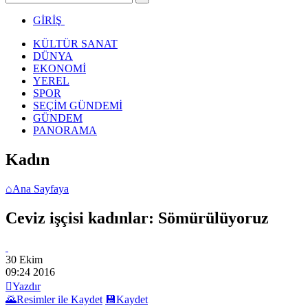
GİRİŞ
KÜLTÜR SANAT
DÜNYA
EKONOMİ
YEREL
SPOR
SEÇİM GÜNDEMİ
GÜNDEM
PANORAMA
Kadın
⌂
Ana Sayfaya
Ceviz işçisi kadınlar: Sömürülüyoruz
30 Ekim
09:24
2016

Yazdır
🌄
Resimler ile Kaydet
💾
Kaydet