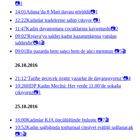
📷
1
14:01
Adana’da 8 Mart davası görüldü
📷
1
12:22
Kadınlar iradelerine sahip çıkıyor
📷
1
11:47
Kadın dayanışması çocuklarına kavuşturdu
📷
2
09:02
'Rojava'ya saldırı kadın kazanımlarına yapılan
saldırıdır'
📷
4
🎬
09:01
Bu pazarda hem satıcı hem de alıcı memnun
📷
5
🎬
26.10.2016
21:12
‘Tarihe geçecek özgür yazarlar ile dayanışıyoruz’
📷
4
10:26
HDP Kadın Meclisi: Her yerde 11.00’de sokağa
çıkıyoruz
📷
1
25.10.2016
16:00
Kadınlar KJA öncülüğünde buluştu
📷
7
🎬
10:52
Kadın sağlığında toplumsal cinsiyet eşitliği sağlanacak
📷
5
🎬