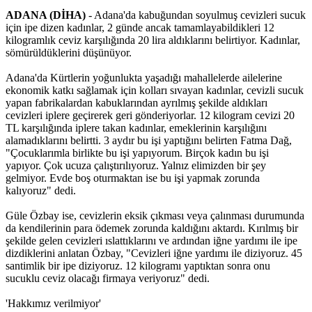
ADANA (DİHA)
- Adana'da kabuğundan soyulmuş cevizleri sucuk
için ipe dizen kadınlar, 2 günde ancak tamamlayabildikleri 12
kilogramlık ceviz karşılığında 20 lira aldıklarını belirtiyor. Kadınlar,
sömürüldüklerini düşünüyor.
Adana'da Kürtlerin yoğunlukta yaşadığı mahallelerde ailelerine
ekonomik katkı sağlamak için kolları sıvayan kadınlar, cevizli sucuk
yapan fabrikalardan kabuklarından ayrılmış şekilde aldıkları
cevizleri iplere geçirerek geri gönderiyorlar. 12 kilogram cevizi 20
TL karşılığında iplere takan kadınlar, emeklerinin karşılığını
alamadıklarını belirtti. 3 aydır bu işi yaptığını belirten Fatma Dağ,
"Çocuklarımla birlikte bu işi yapıyorum. Birçok kadın bu işi
yapıyor. Çok ucuza çalıştırılıyoruz. Yalnız elimizden bir şey
gelmiyor. Evde boş oturmaktan ise bu işi yapmak zorunda
kalıyoruz" dedi.
Güle Özbay ise, cevizlerin eksik çıkması veya çalınması durumunda
da kendilerinin para ödemek zorunda kaldığını aktardı. Kırılmış bir
şekilde gelen cevizleri ıslattıklarını ve ardından iğne yardımı ile ipe
dizdiklerini anlatan Özbay, "Cevizleri iğne yardımı ile diziyoruz. 45
santimlik bir ipe diziyoruz. 12 kilogramı yaptıktan sonra onu
sucuklu ceviz olacağı firmaya veriyoruz" dedi.
'Hakkımız verilmiyor'