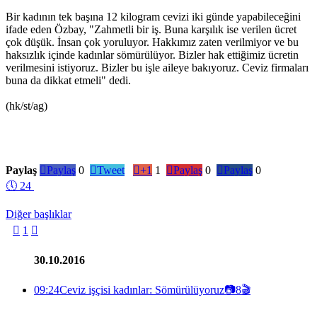
Bir kadının tek başına 12 kilogram cevizi iki günde yapabileceğini
ifade eden Özbay, "Zahmetli bir iş. Buna karşılık ise verilen ücret
çok düşük. İnsan çok yoruluyor. Hakkımız zaten verilmiyor ve bu
haksızlık içinde kadınlar sömürülüyor. Bizler hak ettiğimiz ücretin
verilmesini istiyoruz. Bizler bu işle aileye bakıyoruz. Ceviz firmaları
buna da dikkat etmeli" dedi.
(hk/st/ag)
Paylaş

Paylaş
0

Tweet

+1
1

Paylaş
0

Paylaş
0
🕔
24
Diğer başlıklar

1

30.10.2016
09:24
Ceviz işçisi kadınlar: Sömürülüyoruz
📷
8
🎬