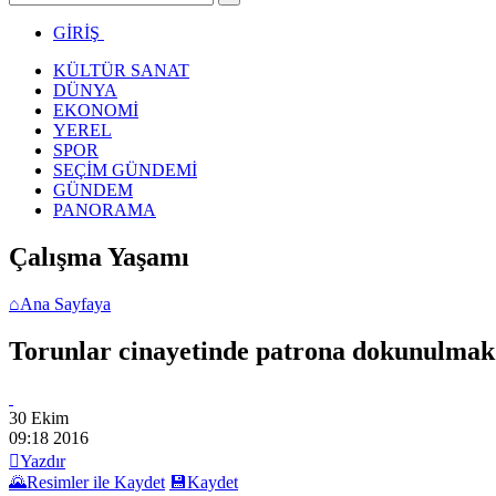
GİRİŞ
KÜLTÜR SANAT
DÜNYA
EKONOMİ
YEREL
SPOR
SEÇİM GÜNDEMİ
GÜNDEM
PANORAMA
Çalışma Yaşamı
⌂
Ana Sayfaya
Torunlar cinayetinde patrona dokunulmak
30 Ekim
09:18
2016

Yazdır
🌄
Resimler ile Kaydet
💾
Kaydet