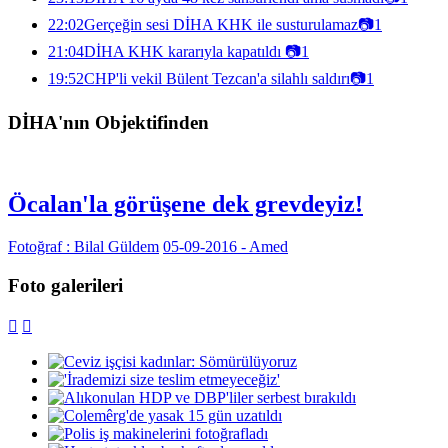
22:02
Gerçeğin sesi DİHA KHK ile susturulamaz
📷
1
21:04
DİHA KHK kararıyla kapatıldı
📷
1
19:52
CHP'li vekil Bülent Tezcan'a silahlı saldırı
📷
1
DİHA'nın Objektifinden
Öcalan'la görüşene dek grevdeyiz!
Fotoğraf : Bilal Güldem
05-09-2016 - Amed
Foto galerileri

