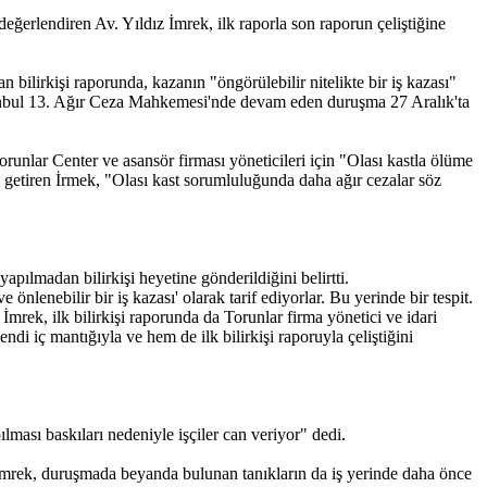
değerlendiren Av. Yıldız İmrek, ilk raporla son raporun çeliştiğine
bilirkişi raporunda, kazanın "öngörülebilir nitelikte bir iş kazası"
İstanbul 13. Ağır Ceza Mahkemesi'nde devam eden duruşma 27 Aralık'ta
orunlar Center ve asansör firması yöneticileri için "Olası kastla ölüme
e getiren İrmek, "Olası kast sorumluluğunda daha ağır cezalar söz
ılmadan bilirkişi heyetine gönderildiğini belirtti.
önlenebilir bir iş kazası' olarak tarif ediyorlar. Bu yerinde bir tespit.
rek, ilk bilirkişi raporunda da Torunlar firma yönetici ve idari
ndi iç mantığıyla ve hem de ilk bilirkişi raporuyla çeliştiğini
ılması baskıları nedeniyle işçiler can veriyor" dedi.
. İmrek, duruşmada beyanda bulunan tanıkların da iş yerinde daha önce