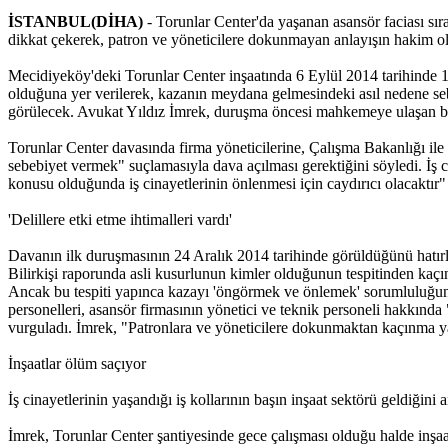
İSTANBUL(DİHA)
- Torunlar Center'da yaşanan asansör faciası sıra
dikkat çekerek, patron ve yöneticilere dokunmayan anlayışın hakim o
Mecidiyeköy'deki Torunlar Center inşaatında 6 Eylül 2014 tarihinde 10 
olduğuna yer verilerek, kazanın meydana gelmesindeki asıl nedene seb
görülecek. Avukat Yıldız İmrek, duruşma öncesi mahkemeye ulaşan bil
Torunlar Center davasında firma yöneticilerine, Çalışma Bakanlığı ile T
sebebiyet vermek" suçlamasıyla dava açılması gerektiğini söyledi. İş c
konusu olduğunda iş cinayetlerinin önlenmesi için caydırıcı olacaktır"
'Delillere etki etme ihtimalleri vardı'
Davanın ilk duruşmasının 24 Aralık 2014 tarihinde görüldüğünü hatırla
Bilirkişi raporunda asli kusurlunun kimler olduğunun tespitinden kaçınıld
Ancak bu tespiti yapınca kazayı 'öngörmek ve önlemek' sorumluluğunda 
personelleri, asansör firmasının yönetici ve teknik personeli hakkında "
vurguladı. İmrek, "Patronlara ve yöneticilere dokunmaktan kaçınma
İnşaatlar ölüm saçıyor
İş cinayetlerinin yaşandığı iş kollarının başın inşaat sektörü geldiğini
İmrek, Torunlar Center şantiyesinde gece çalışması olduğu halde inşaa