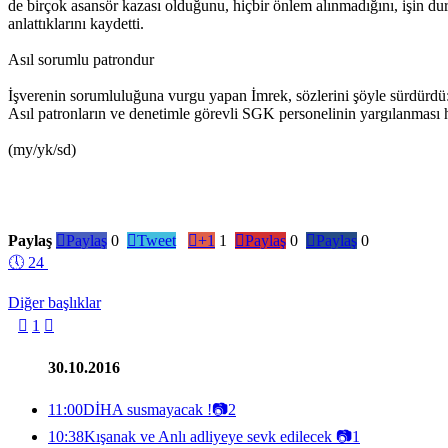
de birçok asansör kazası olduğunu, hiçbir önlem alınmadığını, işin du
anlattıklarını kaydetti.
Asıl sorumlu patrondur
İşverenin sorumluluğuna vurgu yapan İmrek, sözlerini şöyle sürdürdü: "
Asıl patronların ve denetimle görevli SGK personelinin yargılanması 
(my/yk/sd)
Paylaş

Paylaş
0

Tweet

+1
1

Paylaş
0

Paylaş
0
🕔
24
Diğer başlıklar

1

30.10.2016
11:00
DİHA susmayacak !
📷
2
10:38
Kışanak ve Anlı adliyeye sevk edilecek
📷
1