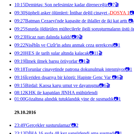
10:15
Demirtaş: Son nefesimize kadar direneceğiz
📷
7
🎬
09:30
Şüpheli asker ölümleri: İntihar değil cinayet -
DOSYA 1

09:27
Batman Cezaevi'nde kapasite de ihlaller de iki kat arttı
📷
09:25
Sınırda öldürülen mültecilerle ilgili soruşturmaların üstü 
09:23
Hicaz narı dalında kaldı!
📷
9
🎬
09:22
Nisêbîn ve Cizîr'in adını anmak ceza gerekçesi
📷
1
09:20
HES ile tarih sular altında kalacak
📷
11
🎬
09:19
İlmek ilmek barışı örüyorlar
📷
1
🎬
09:18
Torunlar cinayetinde patrona dokunulmak istenmiyor
📷
1
09:16
İçeriden dışarıya bir köprü: Hapiste Genç Var
📷
6
🎬
09:15
Birdal: Kaosa karşı umut ve dayanışma
📷
6
🎬
08:12
KHK ile kapatılan JINHA mühürlendi
01:00
Gözaltına alındık tutuklandık yine de susmadık
📷
1
29.10.2016
23:49
'Gerçekler susturulamaz'
📷
2
23:13
DİHA 16 ayda 48 kez sansürlendi ama susmadı
📷
1