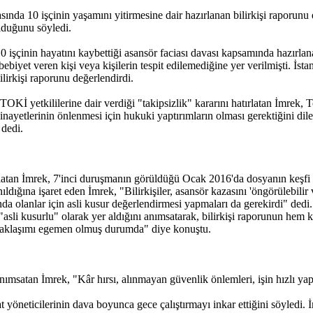
sında 10 işçinin yaşamını yitirmesine dair hazırlanan bilirkişi raporunu 
lduğunu söyledi.
işçinin hayatını kaybettiği asansör faciası davası kapsamında hazırlanan 
ebiyet veren kişi veya kişilerin tespit edilemediğine yer verilmişti. 
irkişi raporunu değerlendirdi.
OKİ yetkililerine dair verdiği "takipsizlik" kararını hatırlatan İmrek, T
inayetlerinin önlenmesi için hukuki yaptırımların olması gerektiğini dil
 dedi.
tan İmrek, 7'inci duruşmanın görüldüğü Ocak 2016'da dosyanın keşfi yap
ığına işaret eden İmrek, "Bilirkişiler, asansör kazasını 'öngörülebilir ve 
olanlar için asli kusur değerlendirmesi yapmaları da gerekirdi" dedi. İm
asli kusurlu" olarak yer aldığını anımsatarak, bilirkişi raporunun hem ke
 yaklaşımı egemen olmuş durumda" diye konuştu.
 anımsatan İmrek, "Kâr hırsı, alınmayan güvenlik önlemleri, işin hızlı yap
t yöneticilerinin dava boyunca gece çalıştırmayı inkar ettiğini söyledi