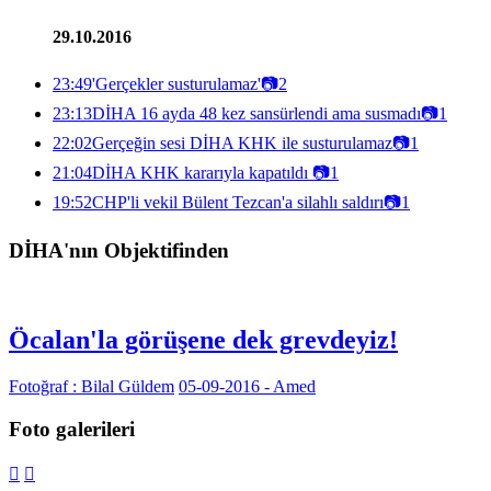
29.10.2016
23:49
'Gerçekler susturulamaz'
📷
2
23:13
DİHA 16 ayda 48 kez sansürlendi ama susmadı
📷
1
22:02
Gerçeğin sesi DİHA KHK ile susturulamaz
📷
1
21:04
DİHA KHK kararıyla kapatıldı
📷
1
19:52
CHP'li vekil Bülent Tezcan'a silahlı saldırı
📷
1
DİHA'nın Objektifinden
Öcalan'la görüşene dek grevdeyiz!
Fotoğraf : Bilal Güldem
05-09-2016 - Amed
Foto galerileri

