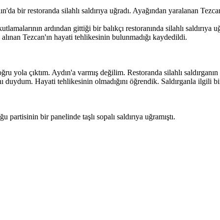
a bir restoranda silahlı saldırıya uğradı. Ayağından yaralanan Tezcan
larının ardından gittiği bir balıkçı restoranında silahlı saldırıya uğr
lınan Tezcan'ın hayati tehlikesinin bulunmadığı kaydedildi.
 yola çıktım. Aydın'a varmış değilim. Restoranda silahlı saldırganın bi
nı duydum. Hayati tehlikesinin olmadığını öğrendik. Saldırganla ilgili b
 partisinin bir panelinde taşlı sopalı saldırıya uğramıştı.