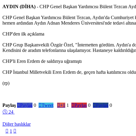
AYDIN (DİHA)
- CHP Genel Başkan Yardımcısı Bülent Tezcan Aydın'd
CHP Genel Başkan Yardımcısı Bülent Tezcan, Aydın'da Cumhuriyet kutlama
hemen ardından Aydın Adnan Menderes Üniversitesi'nde tedavi altına a
CHP'den ilk açıklama
CHP Grup Başkanvekili Özgür Özel, "İnternetten gördüm. Aydın'a doğru
Kendisini de aradım telefonlarına ulaşılamıyor. Hastaneye kaldırıldığı
CHP'li Eren Erdem de saldırıya uğramıştı
CHP İstanbul Milletvekili Eren Erdem de, geçen hafta katılımcısı olduğu
(rp)
Paylaş

Paylaş
0

Tweet

+1
1

Paylaş
0

Paylaş
0
🕔
24
Diğer başlıklar

1
