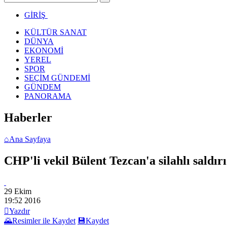
GİRİŞ
KÜLTÜR SANAT
DÜNYA
EKONOMİ
YEREL
SPOR
SEÇİM GÜNDEMİ
GÜNDEM
PANORAMA
Haberler
⌂
Ana Sayfaya
CHP'li vekil Bülent Tezcan'a silahlı saldırı
29 Ekim
19:52
2016

Yazdır
🌄
Resimler ile Kaydet
💾
Kaydet