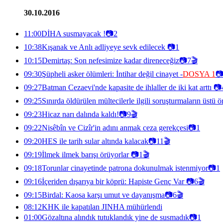
30.10.2016
11:00
DİHA susmayacak !
📷
2
10:38
Kışanak ve Anlı adliyeye sevk edilecek
📷
1
10:15
Demirtaş: Son nefesimize kadar direneceğiz
📷
7
🎬
09:30
Şüpheli asker ölümleri: İntihar değil cinayet -
DOSYA 1

09:27
Batman Cezaevi'nde kapasite de ihlaller de iki kat arttı
📷
09:25
Sınırda öldürülen mültecilerle ilgili soruşturmaların üstü 
09:23
Hicaz narı dalında kaldı!
📷
9
🎬
09:22
Nisêbîn ve Cizîr'in adını anmak ceza gerekçesi
📷
1
09:20
HES ile tarih sular altında kalacak
📷
11
🎬
09:19
İlmek ilmek barışı örüyorlar
📷
1
🎬
09:18
Torunlar cinayetinde patrona dokunulmak istenmiyor
📷
1
09:16
İçeriden dışarıya bir köprü: Hapiste Genç Var
📷
6
🎬
09:15
Birdal: Kaosa karşı umut ve dayanışma
📷
6
🎬
08:12
KHK ile kapatılan JINHA mühürlendi
01:00
Gözaltına alındık tutuklandık yine de susmadık
📷
1