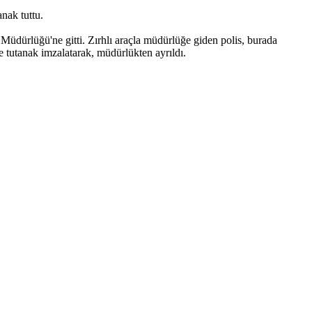
nak tuttu.
üdürlüğü'ne gitti. Zırhlı araçla müdürlüğe giden polis, burada
e tutanak imzalatarak, müdürlükten ayrıldı.