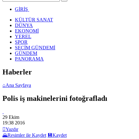
GİRİŞ
KÜLTÜR SANAT
DÜNYA
EKONOMİ
YEREL
SPOR
SEÇİM GÜNDEMİ
GÜNDEM
PANORAMA
Haberler
⌂
Ana Sayfaya
Polis iş makinelerini fotoğrafladı
29 Ekim
19:38
2016

Yazdır
🌄
Resimler ile Kaydet
💾
Kaydet