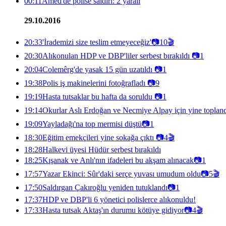
00:11
Amed'de polise saldırı: 2 yaralı
29.10.2016
20:33
'İrademizi size teslim etmeyeceğiz'
📷
10
🎬
20:30
Alıkonulan HDP ve DBP'liler serbest bırakıldı
📷
1
20:04
Colemêrg'de yasak 15 gün uzatıldı
📷
1
19:38
Polis iş makinelerini fotoğrafladı
📷
9
19:19
Hasta tutsaklar bu hafta da soruldu
📷
1
19:14
Okurlar Aslı Erdoğan ve Necmiye Alpay için yine toplan
19:09
Yayladağı'na top mermisi düştü
📷
1
18:30
Eğitim emekçileri yine sokağa çıktı
📷
4
🎬
18:28
Halkevi üyesi Hüdür serbest bırakıldı
18:25
Kışanak ve Anlı'nın ifadeleri bu akşam alınacak
📷
1
17:57
Yazar Ekinci: Sûr'daki serçe yuvası umudum oldu
📷
5
🎬
17:50
Saldırgan Çakıroğlu yeniden tutuklandı
📷
1
17:37
HDP ve DBP'li 6 yönetici polislerce alıkonuldu!
17:33
Hasta tutsak Aktaş'ın durumu kötüye gidiyor
📷
4
🎬