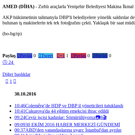
AMED (DİHA)
- Zırhlı araçlarla Yenişehir Belediyesi Makina İkmal 
AKP hükümetinin talimatıyla DBP'li belediyelere yönelik saldırılar d
bulunan iş makinelerin tek tek fotoğrafını çekti. Yaklaşık bir saat mü
(bo-bg/rp)
Paylaş

Paylaş
0

Tweet

+1
1

Paylaş
0

Paylaş
0
🕔
24
Diğer başlıklar

1

30.10.2016
10:46
Colemêrg’de HDP ve DBP il yöneticileri tutuklandı
10:41
Çukurova'da 44 eğitim emekçisi ihraç edildi
09:24
Ceviz işçisi kadınlar: Sömürülüyoruz
📷
8
🎬
09:09
30 EKİM 2016 HABER MERKEZİ GÜNDEMİ
00:37
ABD'den vatandaşlarına uyarı: İstanbul'dan ayrılın