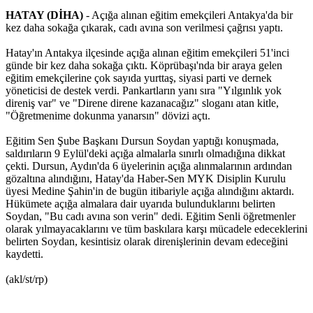
HATAY (DİHA)
- Açığa alınan eğitim emekçileri Antakya'da bir
kez daha sokağa çıkarak, cadı avına son verilmesi çağrısı yaptı.
Hatay'ın Antakya ilçesinde açığa alınan eğitim emekçileri 51'inci
günde bir kez daha sokağa çıktı. Köprübaşı'nda bir araya gelen
eğitim emekçilerine çok sayıda yurttaş, siyasi parti ve dernek
yöneticisi de destek verdi. Pankartların yanı sıra "Yılgınlık yok
direniş var" ve "Direne direne kazanacağız" sloganı atan kitle,
"Öğretmenime dokunma yanarsın" dövizi açtı.
Eğitim Sen Şube Başkanı Dursun Soydan yaptığı konuşmada,
saldırıların 9 Eylül'deki açığa almalarla sınırlı olmadığına dikkat
çekti. Dursun, Aydın'da 6 üyelerinin açığa alınmalarının ardından
gözaltına alındığını, Hatay'da Haber-Sen MYK Disiplin Kurulu
üyesi Medine Şahin'in de bugün itibariyle açığa alındığını aktardı.
Hükümete açığa almalara dair uyarıda bulunduklarını belirten
Soydan, "Bu cadı avına son verin" dedi. Eğitim Senli öğretmenler
olarak yılmayacaklarını ve tüm baskılara karşı mücadele edeceklerini
belirten Soydan, kesintisiz olarak direnişlerinin devam edeceğini
kaydetti.
(akl/st/rp)