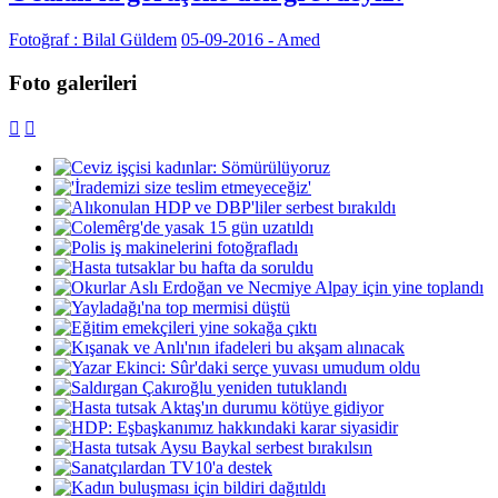
Fotoğraf : Bilal Güldem
05-09-2016 - Amed
Foto galerileri

