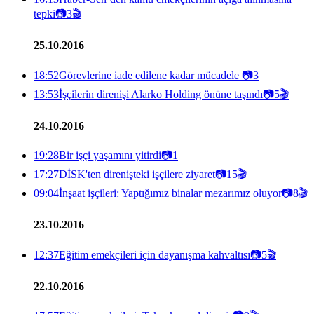
tepki
📷
3
🎬
25.10.2016
18:52
Görevlerine iade edilene kadar mücadele
📷
3
13:53
İşçilerin direnişi Alarko Holding önüne taşındı
📷
5
🎬
24.10.2016
19:28
Bir işçi yaşamını yitirdi
📷
1
17:27
DİSK'ten direnişteki işçilere ziyaret
📷
15
🎬
09:04
İnşaat işçileri: Yaptığımız binalar mezarımız oluyor
📷
8
🎬
23.10.2016
12:37
Eğitim emekçileri için dayanışma kahvaltısı
📷
5
🎬
22.10.2016