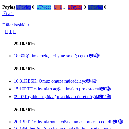
Paylaş

Paylaş
0

Tweet

+1
1

Paylaş
0

Paylaş
0
🕔
24
Diğer başlıklar

1

29.10.2016
18:30
Eğitim emekçileri yine sokağa çıktı
📷
4
🎬
28.10.2016
16:31
KESK: Omuz omuza mücadeleye
📷
4
🎬
15:10
PTT çalışanları açığa almaları protesto etti
📷
9
🎬
09:07
Taşıdıkları yük ağır, aldıkları ücret düşük
📷
11
🎬
26.10.2016
20:13
PTT çalışanlarının açığa alınması protesto edildi
📷
3
🎬
16:13
Haber-Sen’den kamu emekçilerinin açığa alınmasına