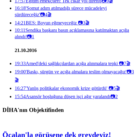
17:57
Eğitim emekçileri: Tek çıkar yol direniş
📷
9
🎬
16:18
'Somut adım atılmadığı sürece mücadeleyi
sürdüreceğiz'
📷
4
🎬
14:21
BES: Boyun eğmeyeceğiz
📷
3
🎬
10:11
Sendika başkanı basın açıklamasına katılmaktan açığa
alındı!
📷
1
21.10.2016
19:33
Amed'deki sağlıkçılardan açığa alınmalara tepki
📷
7
🎬
19:00
'Baskı, sürgün ve açığa almalara teslim olmayacağız'
📷
3
🎬
16:27
'Yanlış politikalar ekonomik krize götürdü'
📷
5
🎬
15:54
Asansör boşluğuna düşen işçi ağır yaralandı
📷
2
DİHA'nın Objektifinden
Öcalan'la görüşene dek grevdeyiz!