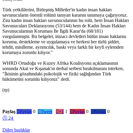
Türk yetkililerini, Birleşmiş Milletler'in kadın insan hakları
savunucuların önemli rolünü tanıyan kararını tanımaya çağırıyoruz.
Zira kadın insan hakları savunucularının bu rolü, hem İnsan Hakları
Savunucuları Deklarasyonu (53/144) hem de Kadın İnsan Hakları
Savunucularının Koruması İle İlgili Karar'da (68/181)
vurgulanmıştır. Bu belgeler, imzacı devletleri bütün insan haklarını
koruma, destekleme ve uygulamaya ve herkesi her türlü şiddet,
tehdit, misilleme, ayrımcılık, baskı veya farklı bir keyfi eylemden
korumaya zorunlu kılıyor."
WHRD Ortadoğu ve Kuzey Afrika Koalisyonu açıklamasının
sonunda Akat ve Kışanak'ın derhal serbest bırakılmasını isterken,
"İkisinin gözaltındaki psikolojik ve fiziki sağlığından Türk
hükümetini sorumlu kılıyoruz" dedi.
(rp)
Paylaş

Paylaş
0

Tweet

+1
1

Paylaş
0

Paylaş
0
🕔
24
Diğer başlıklar