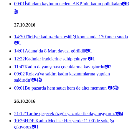
09:01
İstihdam kaybının nedeni AKP’nin kadın politikaları
📷
3
🎬
27.10.2016
14:30
Türkiye kadın-erkek eşitliği konusunda 130'uncu sırada
📷
1
14:01
Adana’da 8 Mart davası görüldü
📷
1
12:22
Kadınlar iradelerine sahip çıkıyor
📷
1
11:47
Kadın dayanışması çocuklarına kavuşturdu
📷
2
09:02
'Rojava'ya saldırı kadın kazanımlarına yapılan
saldırıdır'
📷
4
🎬
09:01
Bu pazarda hem satıcı hem de alıcı memnun
📷
5
🎬
26.10.2016
21:12
‘Tarihe geçecek özgür yazarlar ile dayanışıyoruz’
📷
4
10:26
HDP Kadın Meclisi: Her yerde 11.00’de sokağa
çıkıyoruz
📷
1