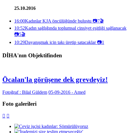
25.10.2016
16:00
Kadınlar KJA öncülüğünde buluştu
📷
7
🎬
10:52
Kadın sağlığında toplumsal cinsiyet eşitliği sağlanacak
📷
5
🎬
10:29
Dayanışmak için takı üretip satacaklar
📷
1
DİHA'nın Objektifinden
Öcalan'la görüşene dek grevdeyiz!
Fotoğraf : Bilal Güldem
05-09-2016 - Amed
Foto galerileri

