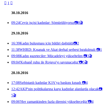

1

30.10.2016
09:24
Ceviz işçisi kadınlar: Sömürülüyoruz
📷
8
🎬
29.10.2016
16:39
Kadın buluşması için bildiri dağıtıldı
📷
2
11:38
WHRD: Kışanak ve Akat derhal serbest bırakılmalı
📷
1
09:08
Kadın gazeteciler: Mücadeleyi yükseltelim
📷
3
🎬
09:04
'Kobanê ruhu ile Rojava'yı savunacağız'
📷
5
🎬
28.10.2016
17:08
Sırbistanlı kadınlar KJA'ya baskını kınadı
📷
4
12:42
AKP'nin politikalarına karşı kadınlar alanlarda olacak
📷
5
🎬
09:06
'Her zamankinden fazla direnişi yükselteceğiz'
📷
4