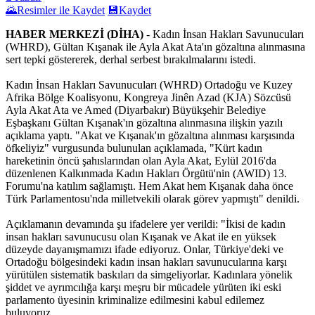
🌄
Resimler ile Kaydet
💾
Kaydet
HABER MERKEZİ (DİHA)
- Kadın İnsan Hakları Savunucuları
(WHRD), Gültan Kışanak ile Ayla Akat Ata'ın gözaltına alınmasına
sert tepki göstererek, derhal serbest bırakılmalarını istedi.
Kadın İnsan Hakları Savunucuları (WHRD) Ortadoğu ve Kuzey
Afrika Bölge Koalisyonu, Kongreya Jinên Azad (KJA) Sözcüsü
Ayla Akat Ata ve Amed (Diyarbakır) Büyükşehir Belediye
Eşbaşkanı Gültan Kışanak'ın gözaltına alınmasına ilişkin yazılı
açıklama yaptı. "Akat ve Kışanak'ın gözaltına alınması karşısında
öfkeliyiz" vurgusunda bulunulan açıklamada, "Kürt kadın
hareketinin öncü şahıslarından olan Ayla Akat, Eylül 2016'da
düzenlenen Kalkınmada Kadın Hakları Örgütü'nin (AWID) 13.
Forumu'na katılım sağlamıştı. Hem Akat hem Kışanak daha önce
Türk Parlamentosu'nda milletvekili olarak görev yapmıştı" denildi.
Açıklamanın devamında şu ifadelere yer verildi: "İkisi de kadın
insan hakları savunucusu olan Kışanak ve Akat ile en yüksek
düzeyde dayanışmamızı ifade ediyoruz. Onlar, Türkiye'deki ve
Ortadoğu bölgesindeki kadın insan hakları savunucularına karşı
yürütülen sistematik baskıları da simgeliyorlar. Kadınlara yönelik
şiddet ve ayrımcılığa karşı meşru bir mücadele yürüten iki eski
parlamento üyesinin kriminalize edilmesini kabul edilemez
buluyoruz.