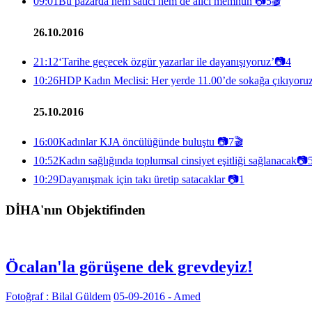
09:01
Bu pazarda hem satıcı hem de alıcı memnun
📷
5
🎬
26.10.2016
21:12
‘Tarihe geçecek özgür yazarlar ile dayanışıyoruz’
📷
4
10:26
HDP Kadın Meclisi: Her yerde 11.00’de sokağa çıkıyoru
25.10.2016
16:00
Kadınlar KJA öncülüğünde buluştu
📷
7
🎬
10:52
Kadın sağlığında toplumsal cinsiyet eşitliği sağlanacak
📷
10:29
Dayanışmak için takı üretip satacaklar
📷
1
DİHA'nın Objektifinden
Öcalan'la görüşene dek grevdeyiz!
Fotoğraf : Bilal Güldem
05-09-2016 - Amed