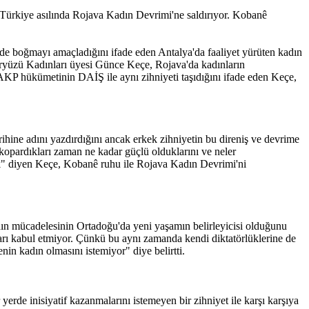
, "Türkiye asılında Rojava Kadın Devrimi'ne saldırıyor. Kobanê
 de boğmayı amaçladığını ifade eden Antalya'da faaliyet yürüten kadın
Yeryüzü Kadınları üyesi Günce Keçe, Rojava'da kadınların
 AKP hükümetinin DAİŞ ile aynı zihniyeti taşıdığını ifade eden Keçe,
ihine adını yazdırdığını ancak erkek zihniyetin bu direniş ve devrime
 kopardıkları zaman ne kadar güçlü olduklarını ve neler
dük" diyen Keçe, Kobanê ruhu ile Rojava Kadın Devrimi'ni
adın mücadelesinin Ortadoğu'da yeni yaşamın belirleyicisi olduğunu
arı kabul etmiyor. Çünkü bu aynı zamanda kendi diktatörlüklerine de
in kadın olmasını istemiyor" diye belirtti.
erde inisiyatif kazanmalarını istemeyen bir zihniyet ile karşı karşıya