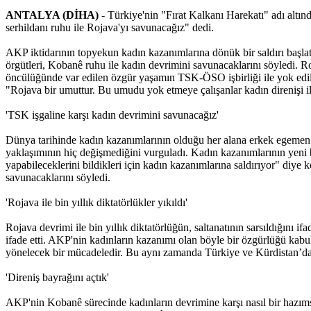
ANTALYA (DİHA)
- Türkiye'nin "Fırat Kalkanı Harekatı" adı altın
serhildanı ruhu ile Rojava'yı savunacağız" dedi.
AKP iktidarının topyekun kadın kazanımlarına dönük bir saldırı başlat
örgütleri, Kobanê ruhu ile kadın devrimini savunacaklarını söyledi. R
öncülüğünde var edilen özgür yaşamın TSK-ÖSO işbirliği ile yok edilme
"Rojava bir umuttur. Bu umudu yok etmeye çalışanlar kadın direnişi il
'TSK işgaline karşı kadın devrimini savunacağız'
Dünya tarihinde kadın kazanımlarının olduğu her alana erkek egemen zi
yaklaşımının hiç değişmediğini vurguladı. Kadın kazanımlarının yeni b
yapabileceklerini bildikleri için kadın kazanımlarına saldırıyor" di
savunacaklarını söyledi.
'Rojava ile bin yıllık diktatörlükler yıkıldı'
Rojava devrimi ile bin yıllık diktatörlüğün, saltanatının sarsıldığın
ifade etti. AKP'nin kadınların kazanımı olan böyle bir özgürlüğü kab
yönelecek bir mücadeledir. Bu aynı zamanda Türkiye ve Kürdistan’da or
'Direniş bayrağını açtık'
AKP'nin Kobanê sürecinde kadınların devrimine karşı nasıl bir hazımsız