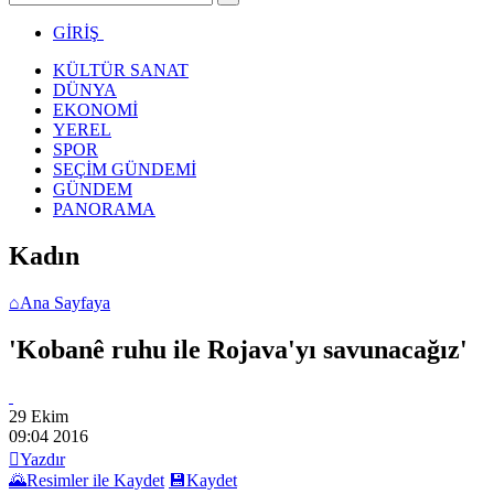
GİRİŞ
KÜLTÜR SANAT
DÜNYA
EKONOMİ
YEREL
SPOR
SEÇİM GÜNDEMİ
GÜNDEM
PANORAMA
Kadın
⌂
Ana Sayfaya
'Kobanê ruhu ile Rojava'yı savunacağız'
29 Ekim
09:04
2016

Yazdır
🌄
Resimler ile Kaydet
💾
Kaydet