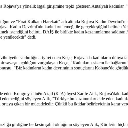
da Rojava'ya yönelik işgal girişimine tepki gösteren Antalyalı kadınlar
tığını ve "Fırat Kalkanı Harekatı" adı altında Rojava Kadın Devrimi'ni
ojava Kadın Devrimi'nin kadınların emeği ile gerçekleştiğini belirten 
k istendiğini belirtti. DAİŞ ile birlikte kadın kazanımlarına saldıran
e yenilecektir" dedi.
hniyetin saldırdığına işaret eden Keçe, Rojava'da kadınların dünya tar
ir savaşın açıldığını vurgulayan Keçe, "Kadınların sistem ile bağlarını
ye konuştu. "Biz kadınların kadın devriminin sonuçlarını Kobane'de gör
ı ifade eden Kongreya Jinên Azad (KJA) üyesi Zarife Atik, Rojava'daki k
ul edemediğini söyleyen Atik, "Türkiye bu kazanımları elde eden kadınl
taya çıkan bir mücadeledir. Çünkü bu iktidar belirleyicinin karar veren
lığa girdiğine herkesin şahit olduğunu söyleyen Atik, Kürtlerin hiçbir y