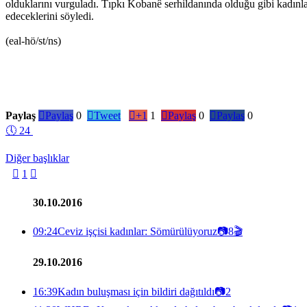
olduklarını vurguladı. Tıpkı Kobanê serhildanında olduğu gibi kadınlar 
edeceklerini söyledi.
(eal-hö/st/ns)
Paylaş

Paylaş
0

Tweet

+1
1

Paylaş
0

Paylaş
0
🕔
24
Diğer başlıklar

1

30.10.2016
09:24
Ceviz işçisi kadınlar: Sömürülüyoruz
📷
8
🎬
29.10.2016
16:39
Kadın buluşması için bildiri dağıtıldı
📷
2