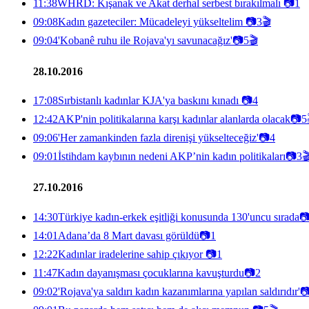
11:38
WHRD: Kışanak ve Akat derhal serbest bırakılmalı
📷
1
09:08
Kadın gazeteciler: Mücadeleyi yükseltelim
📷
3
🎬
09:04
'Kobanê ruhu ile Rojava'yı savunacağız'
📷
5
🎬
28.10.2016
17:08
Sırbistanlı kadınlar KJA'ya baskını kınadı
📷
4
12:42
AKP'nin politikalarına karşı kadınlar alanlarda olacak
📷
5
09:06
'Her zamankinden fazla direnişi yükselteceğiz'
📷
4
09:01
İstihdam kaybının nedeni AKP’nin kadın politikaları
📷
3

27.10.2016
14:30
Türkiye kadın-erkek eşitliği konusunda 130'uncu sırada

14:01
Adana’da 8 Mart davası görüldü
📷
1
12:22
Kadınlar iradelerine sahip çıkıyor
📷
1
11:47
Kadın dayanışması çocuklarına kavuşturdu
📷
2
09:02
'Rojava'ya saldırı kadın kazanımlarına yapılan saldırıdır'
