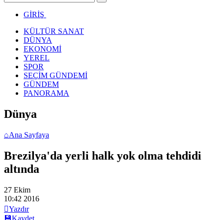
GİRİŞ
KÜLTÜR SANAT
DÜNYA
EKONOMİ
YEREL
SPOR
SEÇİM GÜNDEMİ
GÜNDEM
PANORAMA
Dünya
⌂
Ana Sayfaya
Brezilya'da yerli halk yok olma tehdidi
altında
27 Ekim
10:42
2016

Yazdır
💾
Kaydet