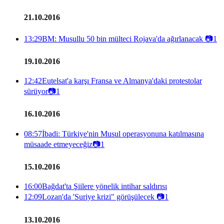
21.10.2016
13:29
BM: Musullu 50 bin mülteci Rojava'da ağırlanacak
📷
1
19.10.2016
12:42
Eutelsat'a karşı Fransa ve Almanya'daki protestolar
sürüyor
📷
1
16.10.2016
08:57
İbadi: Türkiye'nin Musul operasyonuna katılmasına
müsaade etmeyeceğiz
📷
1
15.10.2016
16:00
Bağdat'ta Şiilere yönelik intihar saldırısı
12:09
Lozan'da 'Suriye krizi" görüşülecek
📷
1
13.10.2016