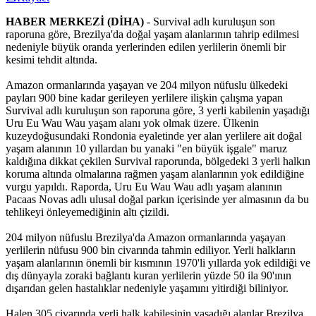
HABER MERKEZİ (DİHA)
- Survival adlı kuruluşun son
raporuna göre, Brezilya'da doğal yaşam alanlarının tahrip edilmesi
nedeniyle büyük oranda yerlerinden edilen yerlilerin önemli bir
kesimi tehdit altında.
Amazon ormanlarında yaşayan ve 204 milyon nüfuslu ülkedeki
payları 900 bine kadar gerileyen yerlilere ilişkin çalışma yapan
Survival adlı kuruluşun son raporuna göre, 3 yerli kabilenin yaşadığı
Uru Eu Wau Wau yaşam alanı yok olmak üzere. Ülkenin
kuzeydoğusundaki Rondonia eyaletinde yer alan yerlilere ait doğal
yaşam alanının 10 yıllardan bu yanaki "en büyük işgale" maruz
kaldığına dikkat çekilen Survival raporunda, bölgedeki 3 yerli halkın
koruma altında olmalarına rağmen yaşam alanlarının yok edildiğine
vurgu yapıldı. Raporda, Uru Eu Wau Wau adlı yaşam alanının
Pacaas Novas adlı ulusal doğal parkın içerisinde yer almasının da bu
tehlikeyi önleyemediğinin altı çizildi.
204 milyon nüfuslu Brezilya'da Amazon ormanlarında yaşayan
yerlilerin nüfusu 900 bin civarında tahmin ediliyor. Yerli halkların
yaşam alanlarının önemli bir kısmının 1970'li yıllarda yok edildiği ve
dış dünyayla zoraki bağlantı kuran yerlilerin yüzde 50 ila 90'ının
dışarıdan gelen hastalıklar nedeniyle yaşamını yitirdiği biliniyor.
Halen 305 civarında yerli halk kabilesinin yaşadığı alanlar Brezilya