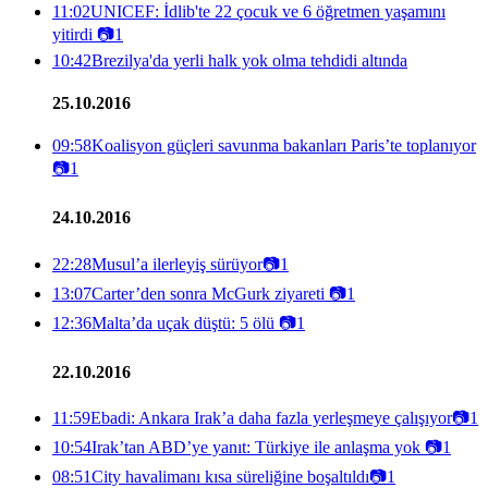
11:02
UNICEF: İdlib'te 22 çocuk ve 6 öğretmen yaşamını
yitirdi
📷
1
10:42
Brezilya'da yerli halk yok olma tehdidi altında
25.10.2016
09:58
Koalisyon güçleri savunma bakanları Paris’te toplanıyor
📷
1
24.10.2016
22:28
Musul’a ilerleyiş sürüyor
📷
1
13:07
Carter’den sonra McGurk ziyareti
📷
1
12:36
Malta’da uçak düştü: 5 ölü
📷
1
22.10.2016
11:59
Ebadi: Ankara Irak’a daha fazla yerleşmeye çalışıyor
📷
1
10:54
Irak’tan ABD’ye yanıt: Türkiye ile anlaşma yok
📷
1
08:51
City havalimanı kısa süreliğine boşaltıldı
📷
1