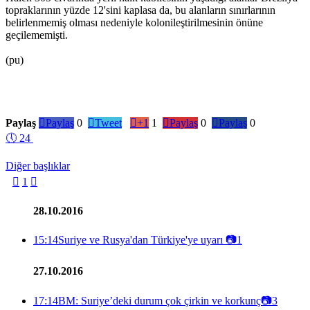
topraklarının yüzde 12'sini kaplasa da, bu alanların sınırlarının
belirlenmemiş olması nedeniyle kolonileştirilmesinin önüne
geçilememişti.
(pu)
Paylaş

Paylaş
0

Tweet

+1
1

Paylaş
0

Paylaş
0
🕔
24
Diğer başlıklar

1

28.10.2016
15:14
Suriye ve Rusya'dan Türkiye'ye uyarı
📷
1
27.10.2016
17:14
BM: Suriye’deki durum çok çirkin ve korkunç
📷
3