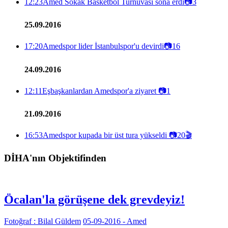
12:23
Amed Sokak Basketbol Turnuvası sona erdi
📷
3
25.09.2016
17:20
Amedspor lider İstanbulspor'u devirdi
📷
16
24.09.2016
12:11
Eşbaşkanlardan Amedspor'a ziyaret
📷
1
21.09.2016
16:53
Amedspor kupada bir üst tura yükseldi
📷
20
🎬
DİHA'nın Objektifinden
Öcalan'la görüşene dek grevdeyiz!
Fotoğraf : Bilal Güldem
05-09-2016 - Amed