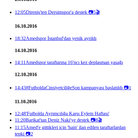
12:05
Direniş'ten Dersimspor'a destek
📷
5
🎬
16.10.2016
18:32
Amedspor İstanbul'dan yenik ayrıldı
14.10.2016
14:11
Amedspor taraftarına 16'ncı kez deplasman yasağı
12.10.2016
14:43
#FutboldaCinsiyetçiliğeSon kampanyası başlatıldı
📷
1
11.10.2016
12:48
'Futbolda Ayrımcılığa Karşı Eylem Haftası'
11:20
Barikat'tan Deniz Naki'ye destek
📷
8
🎬
11:15
Amed'e gittikleri için 'hain' ilan edilen taraftarlardan
tepki
📷
2