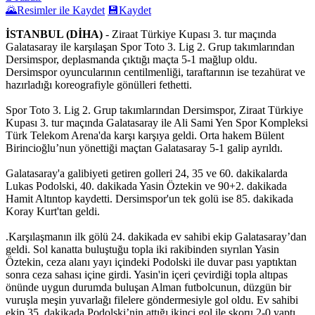
🌄
Resimler ile Kaydet
💾
Kaydet
İSTANBUL (DİHA)
- Ziraat Türkiye Kupası 3. tur maçında
Galatasaray ile karşılaşan Spor Toto 3. Lig 2. Grup takımlarından
Dersimspor, deplasmanda çıktığı maçta 5-1 mağlup oldu.
Dersimspor oyuncularının centilmenliği, taraftarının ise tezahürat ve
hazırladığı koreografiyle gönülleri fethetti.
Spor Toto 3. Lig 2. Grup takımlarından Dersimspor, Ziraat Türkiye
Kupası 3. tur maçında Galatasaray ile Ali Sami Yen Spor Kompleksi
Türk Telekom Arena'da karşı karşıya geldi. Orta hakem Bülent
Birincioğlu’nun yönettiği maçtan Galatasaray 5-1 galip ayrıldı.
Galatasaray'a galibiyeti getiren golleri 24, 35 ve 60. dakikalarda
Lukas Podolski, 40. dakikada Yasin Öztekin ve 90+2. dakikada
Hamit Altıntop kaydetti. Dersimspor'un tek golü ise 85. dakikada
Koray Kurt'tan geldi.
.Karşılaşmanın ilk gölü 24. dakikada ev sahibi ekip Galatasaray’dan
geldi. Sol kanatta buluştuğu topla iki rakibinden sıyrılan Yasin
Öztekin, ceza alanı yayı içindeki Podolski ile duvar pası yaptıktan
sonra ceza sahası içine girdi. Yasin'in içeri çevirdiği topla altıpas
önünde uygun durumda buluşan Alman futbolcunun, düzgün bir
vuruşla meşin yuvarlağı filelere göndermesiyle gol oldu. Ev sahibi
ekip 35. dakikada Podolski’nin attığı ikinci gol ile skoru 2-0 yaptı.