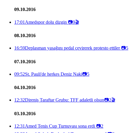
09.10.2016
17:01
Amedspor dolu dizgin
📷
9
🎬
08.10.2016
16:59
Deplasman yasağını pedal çevirerek protesto ettiler
📷
5
07.10.2016
09:52
St. Pauli'de herkes Deniz Naki
📷
5
04.10.2016
12:32
Direniş Taraftar Grubu: TFF adaletli olsun
📷
2
🎬
03.10.2016
12:31
Amed Tenis Cup Turnuvası sona erdi
📷
2