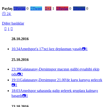
Paylaş

Paylaş
0

Tweet

+1
1

Paylaş
0

Paylaş
0
🕔
24
Diğer başlıklar

1

28.10.2016
16:34
Amedspor'a 17'nci kez deplasman yasağı
📷
1
25.10.2016
23:39
Galatasaray-Dersimspor maçının galibi evsahibi ekip
odu
📷
2
19:11
Galatasaray-Dersimspor 21.00'de karşı karşıya gelecek
📷
1
18:03
Amedspor sahasında galip gelerek gruplara kalmayı
başardı
📷
1
23.10.2016