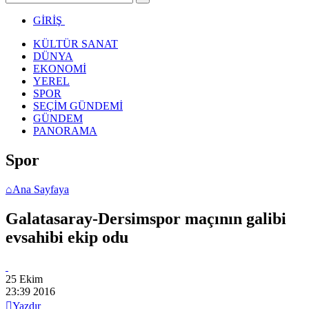
GİRİŞ
KÜLTÜR SANAT
DÜNYA
EKONOMİ
YEREL
SPOR
SEÇİM GÜNDEMİ
GÜNDEM
PANORAMA
Spor
⌂
Ana Sayfaya
Galatasaray-Dersimspor maçının galibi
evsahibi ekip odu
25 Ekim
23:39
2016

Yazdır