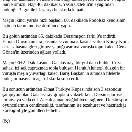
Sarı-kırmızılı ekip 40. dakikada, Yasin Öztekin'in ayağından
bulduğu 3. gol ile ilk yarıyı bu skorla kapattı.
Maçın ikinci yarıda hızlı başladı. 60. dakikada Podolski kendisinin
üçüncü takımının ise dördüncü yaptı.
Bu gölün ardından 85. dakikada Dersimspor, farkı 3'e indirdi.
Emrah Dursun'un ara pasında savunma arkasına sarkan Koray Kurt,
ceza sahasına girer girmez yaptığı aşırtma vuruşla topu kaleci Cenk
Gönen'in üzerinden ağlara yolladı.
Maçın 90+2. Dakikasında Galatasaray, bir gol daha buldu. Ceza
sahası içi sağ çaprazında topla buluşan Hamit Altıntop, düzgün bir
vuruşla meşin yuvarlağı kaleci Barış Başkan'ın altından filelerle
buluşturmasıyla maç, 5-1skorla sona erdi.
Bu sonucun ardından Ziraat Türkiye Kupası'nda son 3 sezondur
şampiyon olan Galatasaray gruplara yükselirken, Dersimspor ise
turnuvaya veda etti. Ancak alınan mağlubiyete rağmen, Dersimspor
oyuncularının centilmenliği, taraftarının ise tezahürat ve hazırladığı
koreografiyle gönülleri fethetti.
(öç)