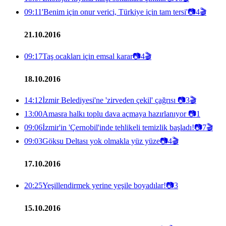
09:11
'Benim için onur verici, Türkiye için tam tersi'
📷
4
🎬
21.10.2016
09:17
Taş ocakları için emsal karar
📷
4
🎬
18.10.2016
14:12
İzmir Belediyesi'ne 'zirveden çekil' çağrısı
📷
3
🎬
13:00
Amasra halkı toplu dava açmaya hazırlanıyor
📷
1
09:06
İzmir'in 'Çernobil'inde tehlikeli temizlik başladı!
📷
7
🎬
09:03
Göksu Deltası yok olmakla yüz yüze
📷
4
🎬
17.10.2016
20:25
Yeşillendirmek yerine yeşile boyadılar!
📷
3
15.10.2016