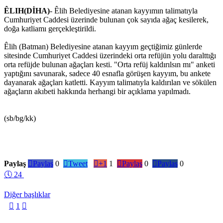
ÊLIH(DİHA)
- Êlih Belediyesine atanan kayyımın talimatıyla
Cumhuriyet Caddesi üzerinde bulunan çok sayıda ağaç kesilerek,
doğa katliamı gerçekleştirildi.
Êlih (Batman) Belediyesine atanan kayyım geçtiğimiz günlerde
sitesinde Cumhuriyet Caddesi üzerindeki orta refüjün yolu daralttığı
orta refüjde bulunan ağaçları kesti. "Orta refüj kaldırılsın mı" anketi
yaptığını savunarak, sadece 40 esnafla görüşen kayyım, bu ankete
dayanarak ağaçları katletti. Kayyım talimatıyla kaldırılan ve sökülen
ağaçların akıbeti hakkında herhangi bir açıklama yapılmadı.
(sb/bg/kk)
Paylaş

Paylaş
0

Tweet

+1
1

Paylaş
0

Paylaş
0
🕔
24
Diğer başlıklar

1
