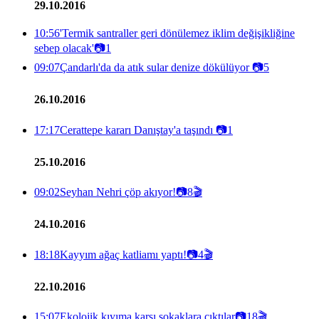
29.10.2016
10:56
'Termik santraller geri dönülemez iklim değişikliğine
sebep olacak'
📷
1
09:07
Çandarlı'da da atık sular denize dökülüyor
📷
5
26.10.2016
17:17
Cerattepe kararı Danıştay'a taşındı
📷
1
25.10.2016
09:02
Seyhan Nehri çöp akıyor!
📷
8
🎬
24.10.2016
18:18
Kayyım ağaç katliamı yaptı!
📷
4
🎬
22.10.2016
15:07
Ekolojik kıyıma karşı sokaklara çıktılar
📷
18
🎬