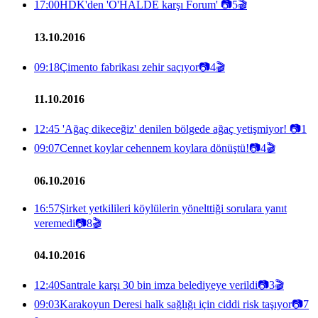
17:00
HDK'den 'O'HALDE karşı Forum'
📷
5
🎬
13.10.2016
09:18
Çimento fabrikası zehir saçıyor
📷
4
🎬
11.10.2016
12:45
'Ağaç dikeceğiz' denilen bölgede ağaç yetişmiyor!
📷
1
09:07
Cennet koylar cehennem koylara dönüştü!
📷
4
🎬
06.10.2016
16:57
Şirket yetkilileri köylülerin yönelttiği sorulara yanıt
veremedi
📷
8
🎬
04.10.2016
12:40
Santrale karşı 30 bin imza belediyeye verildi
📷
3
🎬
09:03
Karakoyun Deresi halk sağlığı için ciddi risk taşıyor
📷
7