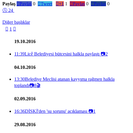
Paylaş

Paylaş
0

Tweet

+1
1

Paylaş
0

Paylaş
0
🕔
24
Diğer başlıklar

1

19.10.2016
11:39
Licê Belediyesi bütçesini halkla paylaştı
📷
2
04.10.2016
13:30
Belediye Meclisi atanan kayyıma rağmen halkla
toplandı
📷
8
🎬
02.09.2016
16:36
DİSKİ'den 'su sorunu' açıklaması
📷
1
29.08.2016