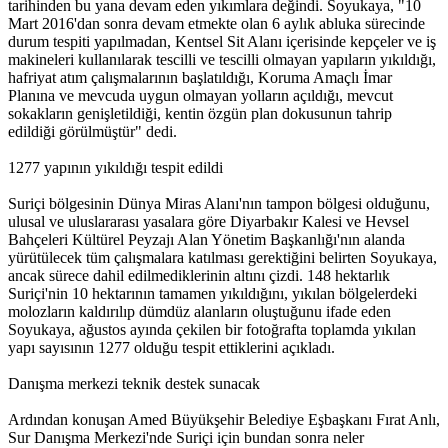
tarihinden bu yana devam eden yıkımlara değindi. Soyukaya, "10
Mart 2016'dan sonra devam etmekte olan 6 aylık abluka sürecinde
durum tespiti yapılmadan, Kentsel Sit Alanı içerisinde kepçeler ve iş
makineleri kullanılarak tescilli ve tescilli olmayan yapıların yıkıldığı,
hafriyat atım çalışmalarının başlatıldığı, Koruma Amaçlı İmar
Planına ve mevcuda uygun olmayan yolların açıldığı, mevcut
sokakların genişletildiği, kentin özgün plan dokusunun tahrip
edildiği görülmüştür" dedi.
1277 yapının yıkıldığı tespit edildi
Suriçi bölgesinin Dünya Miras Alanı'nın tampon bölgesi olduğunu,
ulusal ve uluslararası yasalara göre Diyarbakır Kalesi ve Hevsel
Bahçeleri Kültürel Peyzajı Alan Yönetim Başkanlığı'nın alanda
yürütülecek tüm çalışmalara katılması gerektiğini belirten Soyukaya,
ancak sürece dahil edilmediklerinin altını çizdi. 148 hektarlık
Suriçi'nin 10 hektarının tamamen yıkıldığını, yıkılan bölgelerdeki
molozların kaldırılıp dümdüz alanların oluştuğunu ifade eden
Soyukaya, ağustos ayında çekilen bir fotoğrafta toplamda yıkılan
yapı sayısının 1277 olduğu tespit ettiklerini açıkladı.
Danışma merkezi teknik destek sunacak
Ardından konuşan Amed Büyükşehir Belediye Eşbaşkanı Fırat Anlı,
Sur Danışma Merkezi'nde Suriçi için bundan sonra neler