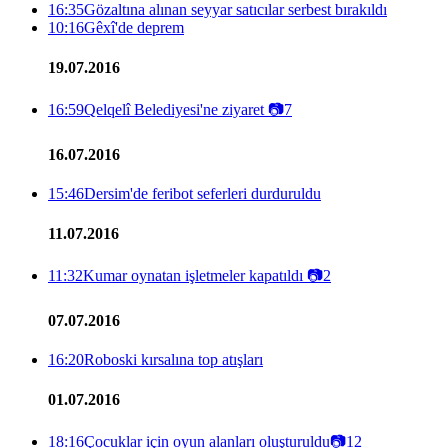
16:35
Gözaltına alınan seyyar satıcılar serbest bırakıldı
10:16
Gêxî'de deprem
19.07.2016
16:59
Qelqelî Belediyesi'ne ziyaret
📷
7
16.07.2016
15:46
Dersim'de feribot seferleri durduruldu
11.07.2016
11:32
Kumar oynatan işletmeler kapatıldı
📷
2
07.07.2016
16:20
Roboski kırsalına top atışları
01.07.2016
18:16
Çocuklar için oyun alanları oluşturuldu
📷
12