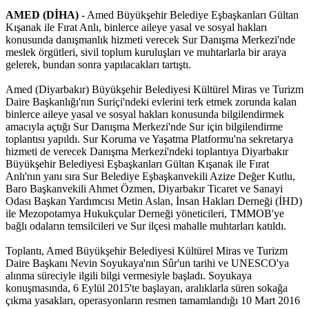
AMED (DİHA)
- Amed Büyükşehir Belediye Eşbaşkanları Gültan
Kışanak ile Fırat Anlı, binlerce aileye yasal ve sosyal hakları
konusunda danışmanlık hizmeti verecek Sur Danışma Merkezi'nde
meslek örgütleri, sivil toplum kuruluşları ve muhtarlarla bir araya
gelerek, bundan sonra yapılacakları tartıştı.
Amed (Diyarbakır) Büyükşehir Belediyesi Kültürel Miras ve Turizm
Daire Başkanlığı'nın Suriçi'ndeki evlerini terk etmek zorunda kalan
binlerce aileye yasal ve sosyal hakları konusunda bilgilendirmek
amacıyla açtığı Sur Danışma Merkezi'nde Sur için bilgilendirme
toplantısı yapıldı. Sur Koruma ve Yaşatma Platformu'na sekretarya
hizmeti de verecek Danışma Merkezi'ndeki toplantıya Diyarbakır
Büyükşehir Belediyesi Eşbaşkanları Gültan Kışanak ile Fırat
Anlı'nın yanı sıra Sur Belediye Eşbaşkanvekili Azize Değer Kutlu,
Baro Başkanvekili Ahmet Özmen, Diyarbakır Ticaret ve Sanayi
Odası Başkan Yardımcısı Metin Aslan, İnsan Hakları Derneği (İHD)
ile Mezopotamya Hukukçular Derneği yöneticileri, TMMOB'ye
bağlı odaların temsilcileri ve Sur ilçesi mahalle muhtarları katıldı.
Toplantı, Amed Büyükşehir Belediyesi Kültürel Miras ve Turizm
Daire Başkanı Nevin Soyukaya'nın Sûr'un tarihi ve UNESCO'ya
alınma süreciyle ilgili bilgi vermesiyle başladı. Soyukaya
konuşmasında, 6 Eylül 2015'te başlayan, aralıklarla süren sokağa
çıkma yasakları, operasyonların resmen tamamlandığı 10 Mart 2016