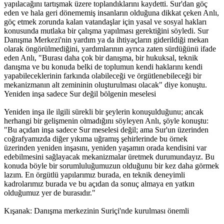
yapılacağını tartışmak üzere toplandıklarını kaydetti. Sur'dan göç
eden ve hala geri dönememiş insanların olduğuna dikkat çeken Anlı,
göç etmek zorunda kalan vatandaşlar için yasal ve sosyal hakları
konusunda mutlaka bir çalışma yapılması gerektiğini söyledi. Sur
Danışma Merkezi'nin yardım ya da ihtiyaçların giderildiği mekan
olarak öngörülmediğini, yardımlarının ayrıca zaten sürdüğünü ifade
eden Anlı, "Burası daha çok bir danışma, bir hukuksal, teknik
danışma ve bu konuda belki de toplumun kendi haklarını kendi
yapabileceklerinin farkında olabileceği ve örgütlenebileceği bir
mekanizmanın alt zemininin oluşturulması olacak" diye konuştu.
Yeniden inşa sadece Sur değil bölgenin meselesi
Yeniden inşa ile ilgili sürekli bir şeylerin konuşulduğunu; ancak
herhangi bir gelişmenin olmadığını söyleyen Anlı, şöyle konuştu:
"Bu açıdan inşa sadece Sur meselesi değil; ama Sur'un üzerinden
coğrafyamızda diğer yıkıma uğramış şehirlerinde bu örnek
üzerinden yeniden inşasını, yeniden yaşamın orada kendisini var
edebilmesini sağlayacak mekanizmalar üretmek durumundayız. Bu
konuda böyle bir sorumluluğumuzun olduğunu bir kez daha görmek
lazım. En örgütlü yapılarımız burada, en teknik deneyimli
kadrolarımız burada ve bu açıdan da sonuç almaya en yatkın
olduğumuz yer de burasıdır."
Kışanak: Danışma merkezinin Suriçi'nde kurulması önemli