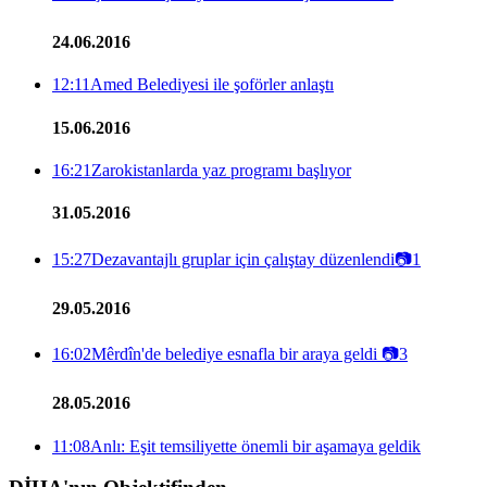
24.06.2016
12:11
Amed Belediyesi ile şoförler anlaştı
15.06.2016
16:21
Zarokistanlarda yaz programı başlıyor
31.05.2016
15:27
Dezavantajlı gruplar için çalıştay düzenlendi
📷
1
29.05.2016
16:02
Mêrdîn'de belediye esnafla bir araya geldi
📷
3
28.05.2016
11:08
Anlı: Eşit temsiliyette önemli bir aşamaya geldik