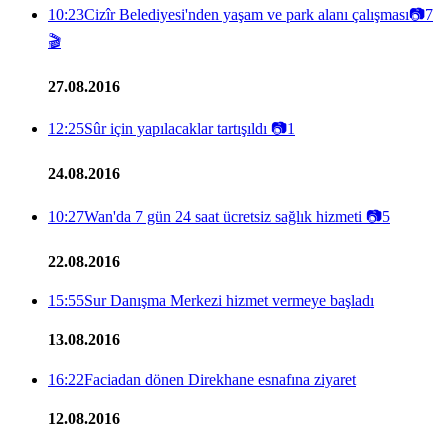
10:23
Cizîr Belediyesi'nden yaşam ve park alanı çalışması
📷
7
🎬
27.08.2016
12:25
Sûr için yapılacaklar tartışıldı
📷
1
24.08.2016
10:27
Wan'da 7 gün 24 saat ücretsiz sağlık hizmeti
📷
5
22.08.2016
15:55
Sur Danışma Merkezi hizmet vermeye başladı
13.08.2016
16:22
Faciadan dönen Direkhane esnafına ziyaret
12.08.2016