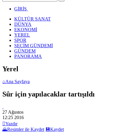
GİRİŞ
KÜLTÜR SANAT
DÜNYA
EKONOMİ
YEREL
SPOR
SEÇİM GÜNDEMİ
GÜNDEM
PANORAMA
Yerel
⌂
Ana Sayfaya
Sûr için yapılacaklar tartışıldı
27 Ağustos
12:25
2016

Yazdır
🌄
Resimler ile Kaydet
💾
Kaydet