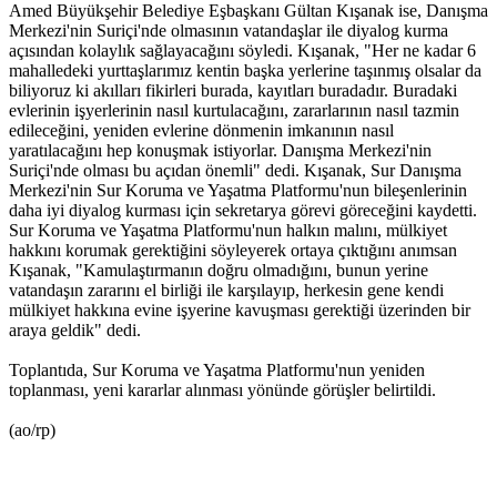
Amed Büyükşehir Belediye Eşbaşkanı Gültan Kışanak ise, Danışma
Merkezi'nin Suriçi'nde olmasının vatandaşlar ile diyalog kurma
açısından kolaylık sağlayacağını söyledi. Kışanak, "Her ne kadar 6
mahalledeki yurttaşlarımız kentin başka yerlerine taşınmış olsalar da
biliyoruz ki akılları fikirleri burada, kayıtları buradadır. Buradaki
evlerinin işyerlerinin nasıl kurtulacağını, zararlarının nasıl tazmin
edileceğini, yeniden evlerine dönmenin imkanının nasıl
yaratılacağını hep konuşmak istiyorlar. Danışma Merkezi'nin
Suriçi'nde olması bu açıdan önemli" dedi. Kışanak, Sur Danışma
Merkezi'nin Sur Koruma ve Yaşatma Platformu'nun bileşenlerinin
daha iyi diyalog kurması için sekretarya görevi göreceğini kaydetti.
Sur Koruma ve Yaşatma Platformu'nun halkın malını, mülkiyet
hakkını korumak gerektiğini söyleyerek ortaya çıktığını anımsan
Kışanak, "Kamulaştırmanın doğru olmadığını, bunun yerine
vatandaşın zararını el birliği ile karşılayıp, herkesin gene kendi
mülkiyet hakkına evine işyerine kavuşması gerektiği üzerinden bir
araya geldik" dedi.
Toplantıda, Sur Koruma ve Yaşatma Platformu'nun yeniden
toplanması, yeni kararlar alınması yönünde görüşler belirtildi.
(ao/rp)