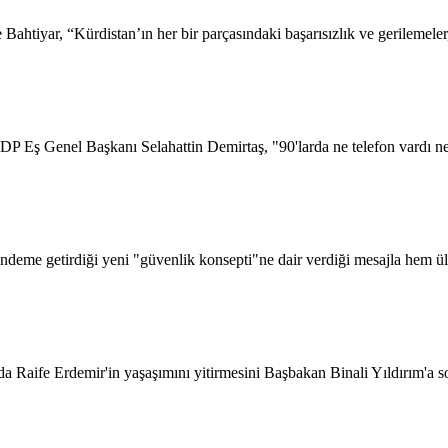
htiyar, “Kürdistan’ın her bir parçasındaki başarısızlık ve gerilemeler,
 Eş Genel Başkanı Selahattin Demirtaş, "90'larda ne telefon vardı ne i
eme getirdiği yeni "güvenlik konsepti"ne dair verdiği mesajla hem ülke
nda Raife Erdemir'in yaşaşımını yitirmesini Başbakan Binali Yıldırım'a s