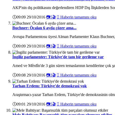
AKP'nin dış politikasını değerlendiren HDP Dış İlişkilerden S
🕔
09:09 29/10/2016
📷
5
🎬

Haberin tamamını oku
Buchner: Öcalan 6 ayda çözer ama...
Avrupa Parlamentosu üyesi Alman Parlamenter Klaus Buchner, A
🕔
09:09 29/10/2016
📷
3
🎬

Haberin tamamını oku
İngiliz parlamenter: Türkiye'de tam bir gerileme var
Amed ve Mêrdîn'de 3 gün süren temaslarının kendilerine çok şey k
🕔
09:08 29/10/2016
📷
3
🎬

Haberin tamamını oku
Tarhan Erdem: Türkiye'de demokrasi yok
Araştırmacı-yazar Tarhan Erdem, Türkiye'de demokrasinin olmad
🕔
09:01 29/10/2016
📷
5
🎬

Haberin tamamını oku
Mele Bahtiyar: Başarısızlık tüm parçaları olumsuz etkiler