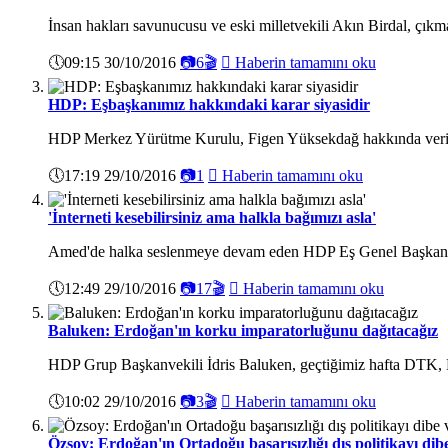
İnsan hakları savunucusu ve eski milletvekili Akın Birdal, çık
🕔
09:15 30/10/2016
📷
6
🎬

Haberin tamamını oku
HDP: Eşbaşkanımız hakkındaki karar siyasidir
HDP Merkez Yürütme Kurulu, Figen Yüksekdağ hakkında verilen 
🕔
17:19 29/10/2016
📷
1

Haberin tamamını oku
'İnterneti kesebilirsiniz ama halkla bağımızı asla'
Amed'de halka seslenmeye devam eden HDP Eş Genel Başkanı Sela
🕔
12:49 29/10/2016
📷
17
🎬

Haberin tamamını oku
Baluken: Erdoğan'ın korku imparatorluğunu dağıtacağız
HDP Grup Başkanvekili İdris Baluken, geçtiğimiz hafta DTK, 
🕔
10:02 29/10/2016
📷
3
🎬

Haberin tamamını oku
Özsoy: Erdoğan'ın Ortadoğu başarısızlığı dış politikayı di