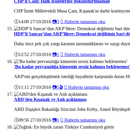
CHP'li Çam: Halk iradelerine dokundurtmamalı
CHP İzmir Milletvekili Musa Çam, Kışanak'ın darbe komisyonunda
🕔
14:00 27/10/2016
📷
3

Haberin tamamını oku
HDP’li Sancar’dan AKP’lilere: Demokrat değilsiniz bari d
Daha önce pek çok yargı kararını tanımadıklarını ve saygı duymad
🕔
12:52 27/10/2016
📷
1

Haberin tamamını oku
'Bu kadar pervasızlığa kimsenin sessiz kalması beklenemez
AKP'nin gerçekleştirmek istediği hayallerin karşısında duran HD
🕔
11:11 27/10/2016
📷
5
🎬

Haberin tamamını oku
ABD'den Kışanak ve Anlı açıklaması
ABD Dışişleri Bakanlığı Sözcüsü John Kirby, Amed Büyükşehir Bel
🕔
09:56 27/10/2016
📷
1

Haberin tamamını oku