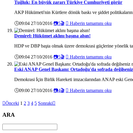
Tuğluk: En büyük zararı Türkiye Cumhuriyeti görür
AKP Hükümeti'nin Kürtlere dönük baskı ve şiddet politikalarının
🕔
09:04 27/10/2016
📷
5
🎬

Haberin tamamını oku
Demirel: Hükümet aklını başına alsın!
HDP ve DBP başta olmak üzere demokrasi güçlerine yönelik tas
🕔
09:04 27/10/2016
📷
5
🎬

Haberin tamamını oku
Eski ANAP Genel Başkanı: Ortadoğu'da sofrada değilseniz 
Demokrasi İçin Birlik Hareketi imzacılarından ANAP eski Gene
🕔
09:00 27/10/2016
📷
4
🎬

Haberin tamamını oku

Önceki
1
2
3
4
5
Sonraki

ARA