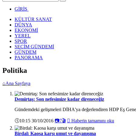
GİRİŞ
KÜLTÜR SANAT
DÜNYA
EKONOMİ
YEREL
SPOR
SEÇİM GÜNDEMİ
GÜNDEM
PANORAMA
Politika
⌂
Ana Sayfaya
Demirtaş: Son nefesimize kadar direneceğiz
Gündemdeki gelişmeleri DİHA'ya değerlendiren HDP Eş Genel Ba
🕔
10:15 30/10/2016
📷
7
🎬

Haberin tamamını oku
Birdal: Kaosa karşı umut ve dayanışma