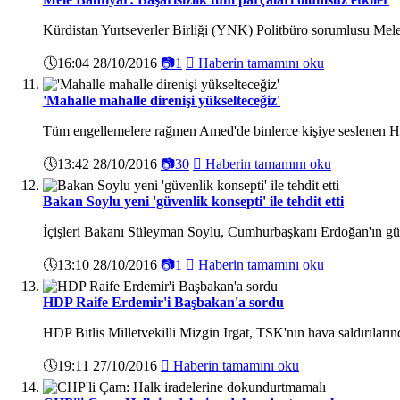
Kürdistan Yurtseverler Birliği (YNK) Politbüro sorumlusu Mele Ba
🕔
16:04 28/10/2016
📷
1

Haberin tamamını oku
'Mahalle mahalle direnişi yükselteceğiz'
Tüm engellemelere rağmen Amed'de binlerce kişiye seslenen HDP
🕔
13:42 28/10/2016
📷
30

Haberin tamamını oku
Bakan Soylu yeni 'güvenlik konsepti' ile tehdit etti
İçişleri Bakanı Süleyman Soylu, Cumhurbaşkanı Erdoğan'ın günd
🕔
13:10 28/10/2016
📷
1

Haberin tamamını oku
HDP Raife Erdemir'i Başbakan'a sordu
HDP Bitlis Milletvekilli Mizgin Irgat, TSK'nın hava saldırıları
🕔
19:11 27/10/2016

Haberin tamamını oku