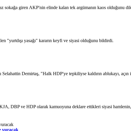
maz sokağa giren AKP'nin elinde kalan tek argümanın kaos olduğunu dile
"yurtdışı yasağı" kararın keyfi ve siyasi olduğunu bildirdi.
hattin Demirtaş, "Halk HDP'ye tepkiliyse kaldırın ablukayı, açın inte
KJA, DBP ve HDP olarak kamuoyuna deklare ettikleri siyasi hamlenin,
be vuracak