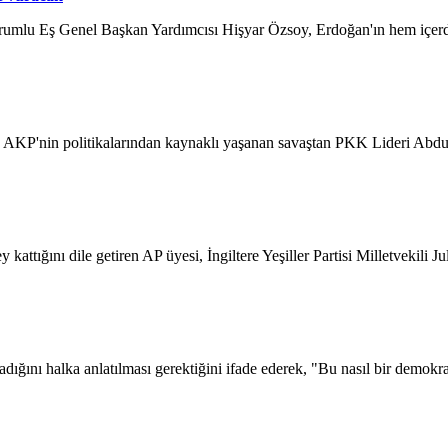
orumlu Eş Genel Başkan Yardımcısı Hişyar Özsoy, Erdoğan'ın hem içerde
KP'nin politikalarından kaynaklı yaşanan savaştan PKK Lideri Abdull
attığını dile getiren AP üyesi, İngiltere Yeşiller Partisi Milletvekili J
ığını halka anlatılması gerektiğini ifade ederek, "Bu nasıl bir demokr