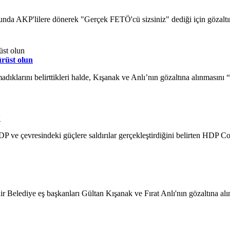
 AKP'lilere dönerek "Gerçek FETÖ'cü sizsiniz" dediği için gözaltına al
ürüst olun
ıklarını belirttikleri halde, Kışanak ve Anlı’nın gözaltına alınmasını “Y
'
P ve çevresindeki güçlere saldırılar gerçekleştirdiğini belirten HDP C
ediye eş başkanları Gültan Kışanak ve Fırat Anlı'nın gözaltına alınmas